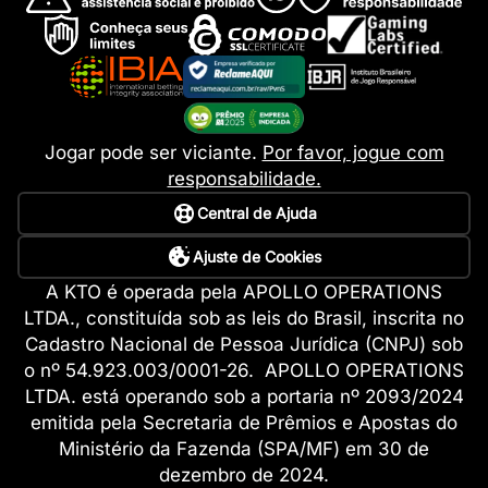
Jogar pode ser viciante.
Por favor, jogue com
responsabilidade.
Central de Ajuda
Ajuste de Cookies
A KTO é operada pela APOLLO OPERATIONS
LTDA., constituída sob as leis do Brasil, inscrita no
Cadastro Nacional de Pessoa Jurídica (CNPJ) sob
o nº 54.923.003/0001-26. APOLLO OPERATIONS
LTDA. está operando sob a portaria nº 2093/2024
emitida pela Secretaria de Prêmios e Apostas do
Ministério da Fazenda (SPA/MF) em 30 de
dezembro de 2024.