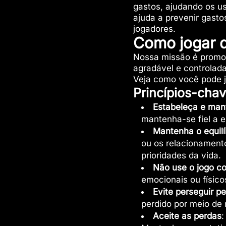
gastos, ajudando os us
ajuda a prevenir gasto
jogadores.
Como jogar d
Nossa missão é promov
agradável e controlad
Veja como você pode j
Princípios-cha
Estabeleça e mant
mantenha-se fiel a e
Mantenha o equilí
ou os relacionamento
prioridades da vida.
Não use o jogo c
emocionais ou físico
Evite perseguir p
perdido por meio de
Aceite as perdas
: