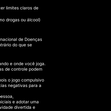
er limites claros de
mo drogas ou álcool)
ernacional de Doenças
trário do que se
ando e onde você joga.
das de controle podem
pois o jogo compulsivo
ias negativas para a
pessoa,
iciais e adotar uma
idade divertida e