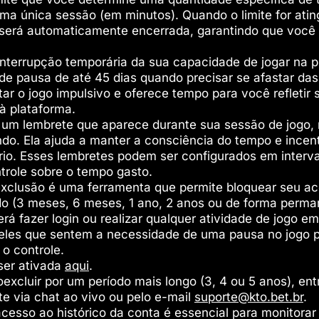
a única sessão (em minutos). Quando o limite for atin
o será automaticamente encerrada, garantindo que você 
nterrupção temporária da sua capacidade de jogar na 
de pausa de até 45 dias quando precisar se afastar das
tar o jogo impulsivo e oferece tempo para você refletir 
 à plataforma.
um lembrete que aparece durante sua sessão de jogo, 
do. Ela ajuda a manter a consciência do tempo e incent
rio. Esses lembretes podem ser configurados em interv
trole sobre o tempo gasto.
exclusão é uma ferramenta que permite bloquear seu ac
o (3 meses, 6 meses, 1 ano, 2 anos ou de forma perma
rá fazer login ou realizar qualquer atividade de jogo e
eles que sentem a necessidade de uma pausa no jogo p
 o controle.
ser ativada
aqui
.
excluir por um período mais longo (3, 4 ou 5 anos), e
e via chat ao vivo ou pelo e-mail
suporte@kto.bet.br
.
cesso ao histórico da conta é essencial para monitorar