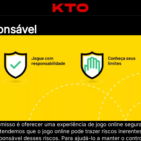
onsável
isso é oferecer uma experiência de jogo online segur
tendemos que o jogo online pode trazer riscos inerente
sponsável desses riscos. Para ajudá-lo a manter o cont