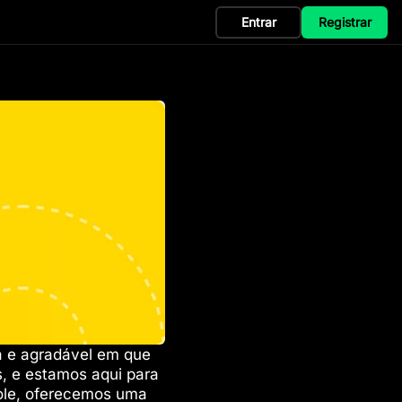
Entrar
Registrar
a e agradável em que
s, e estamos aqui para
role, oferecemos uma