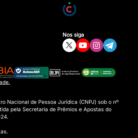
Nos siga
ade.
ro Nacional de Pessoa Jurídica (CNPJ) sob o nº
da pela Secretaria de Prêmios e Apostas do
024.
tas.