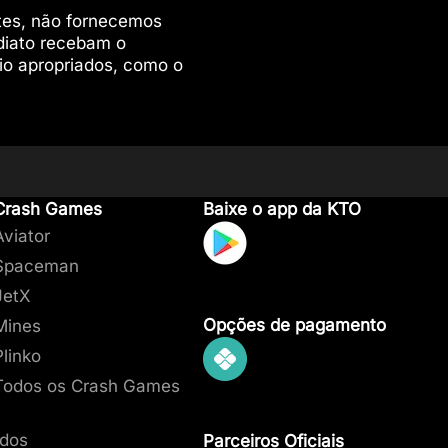
ntes, não fornecemos
ediato recebam o
io apropriados, como o
Crash Games
Baixe o app da KTO
Aviator
Spaceman
JetX
Opções de pagamento
Mines
Plinko
Todos os Crash Games
ados
Parceiros Oficiais