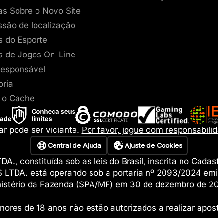
as Sobre o Novo Site
ssão de localização
s do Esporte
s de Jogos On-Line
responsável
oria
 o Cache
ar pode ser viciante.
Por favor, jogue com responsabilid
Central de Ajuda
Ajuste de Cookies
 constituída sob as leis do Brasil, inscrita no Cadast
A. está operando sob a portaria nº 2093/2024 emiti
istério da Fazenda (SPA/MF) em 30 de dezembro de 2
ores de 18 anos não estão autorizados a realizar apos