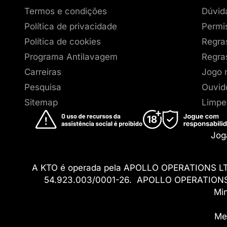
Termos e condições
Dúvid
Política de privacidade
Permi
Política de cookies
Regra
Programa Antilavagem
Regra
Carreiras
Jogo 
Pesquisa
Ouvid
Sitemap
Limpe
Jog
A KTO é operada pela APOLLO OPERATIONS LTDA.,
54.923.003/0001-26. APOLLO OPERATIONS LTD
Min
Men