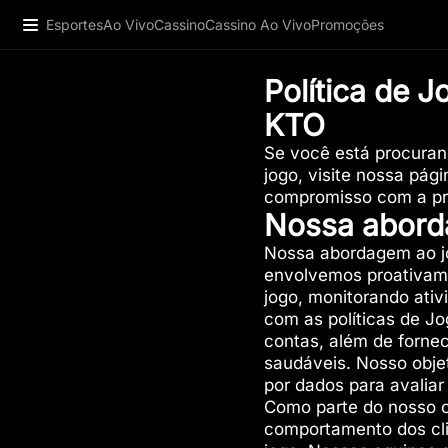
Esportes
Ao Vivo
Cassino
Cassino Ao Vivo
Promoções
Política de 
KTO
Se você está procuran
jogo, visite nossa pág
compromisso com a pro
Nossa abor
Nossa abordagem ao j
envolvemos proativame
jogo, monitorando ativ
com as políticas de J
contas, além de fornec
saudáveis. Nosso objet
por dados para avaliar 
Como parte do nosso 
comportamento dos cli