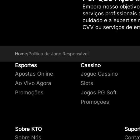
Embora nosso objetivo 
serviços profissionais
cuidado e a expertise
CVV ou serviços de em
Home
/
Política de Jogo Responsável
Esportes
Cassino
Apostas Online
Jogue Cassino
Ao Vivo Agora
Slots
Promoções
Jogos PG Soft
Promoções
Sobre KTO
Supor
Sobre Nós
Conta