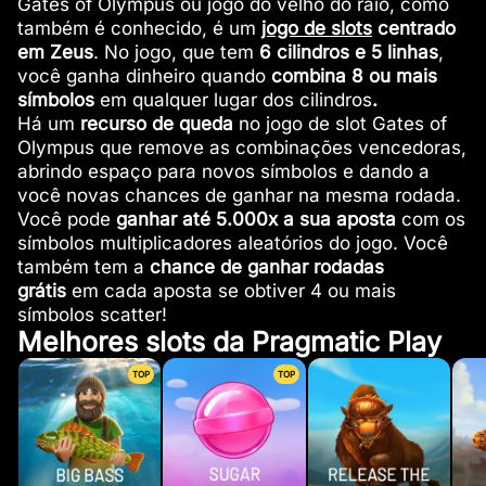
Gates of Olympus ou jogo do velho do raio, como
também é conhecido, é um
jogo de slots
centrado
em Zeus
. No jogo, que tem
6 cilindros e 5 linhas
,
você ganha dinheiro quando
combina 8 ou mais
símbolos
em qualquer lugar dos cilindros
.
Há um
recurso de queda
no jogo de slot Gates of
Olympus que remove as combinações vencedoras,
abrindo espaço para novos símbolos e dando a
você novas chances de ganhar na mesma rodada.
Você pode
ganhar até 5.000x a sua aposta
com os
símbolos multiplicadores aleatórios do jogo. Você
também tem a
chance de ganhar rodadas
grátis
em cada aposta se obtiver 4 ou mais
símbolos scatter!
Melhores slots da Pragmatic Play
TOP
TOP