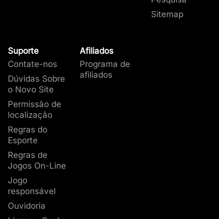
Qualquer outro multiplicador que você obtiver
Anel
durante as rodadas grátis restantes também
R$2
R$5
R$15
Sitemap
vermelho
será adicionado ao multiplicador geral, criando
oportunidades para grandes ganhos!
Ampulheta
R$2,50
R$10
R$25
verde
Suporte
Afiliados
Contate-nos
Programa de
Coroa
afiliados
R$10
R$25
R$50
Dúvidas Sobre
vermelha
o Novo Site
Símbolos Especiais
Permissão de
Há dois tipos diferentes de símbolos especiais
localização
no Gates of Olympus. O símbolo scatter, que é
Regras do
uma imagem da face de Zeus com o texto
Esporte
scatter, e os símbolos multiplicadores, que são
Regras de
representados por quatro gemas aladas de
Jogos On-Line
cores diferentes.
Jogo
Símbolo Scatter:
Obtenha 4 ou mais em
responsável
qualquer lugar nos cilindros para ganhar
Ouvidoria
Rodadas Grátis.
Símbolos Multiplicadores:
Obtenha