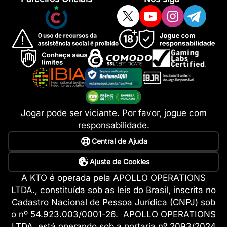
Jogar pode ser viciante.
Por favor, jogue com
responsabilidade.
Central de Ajuda
Ajuste de Cookies
A KTO é operada pela APOLLO OPERATIONS
LTDA., constituída sob as leis do Brasil, inscrita no
Cadastro Nacional de Pessoa Jurídica (CNPJ) sob
o nº 54.923.003/0001-26. APOLLO OPERATIONS
LTDA. está operando sob a portaria nº 2093/2024