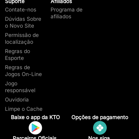
Suporte
Afiliados
Contate-nos
Programa de
afiliados
Dúvidas Sobre
o Novo Site
Permissão de
localização
Regras do
Esporte
Regras de
Jogos On-Line
Jogo
responsável
Ouvidoria
Limpe o Cache
Baixe o app da KTO
Opções de pagamento
Parceiros Oficiais
Nos siga