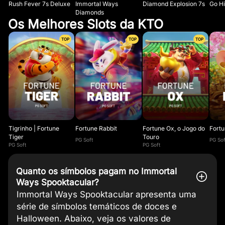
Rush Fever 7s Deluxe
Immortal Ways
Diamond Explosion 7s
Go Hi
Diamonds
Os Melhores Slots da KTO
TOP
TOP
TOP
Tigrinho | Fortune
Fortune Rabbit
Fortune Ox, o Jogo do
Fort
Tiger
Touro
PG Soft
PG Sof
PG Soft
PG Soft
Quanto os símbolos pagam no Immortal
Ways Spooktacular?
Immortal Ways Spooktacular apresenta uma
série de símbolos temáticos de doces e
Halloween. Abaixo, veja os valores de