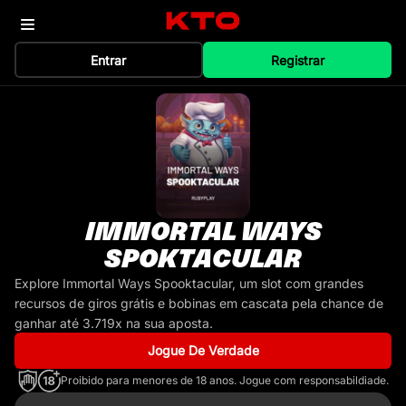
Entrar
Registrar
IMMORTAL WAYS
SPOKTACULAR
Explore Immortal Ways Spooktacular, um slot com grandes
recursos de giros grátis e bobinas em cascata pela chance de
ganhar até 3.719x na sua aposta.
Jogue De Verdade
Proibido para menores de 18 anos. Jogue com responsabildiade.