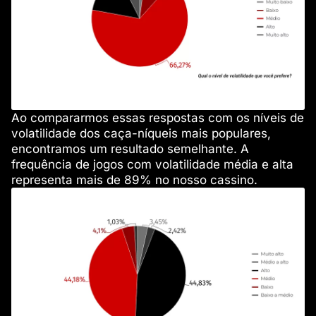
Ao compararmos essas respostas com os níveis de
volatilidade dos caça-níqueis mais populares,
encontramos um resultado semelhante. A
frequência de jogos com volatilidade média e alta
representa mais de 89% no nosso cassino.