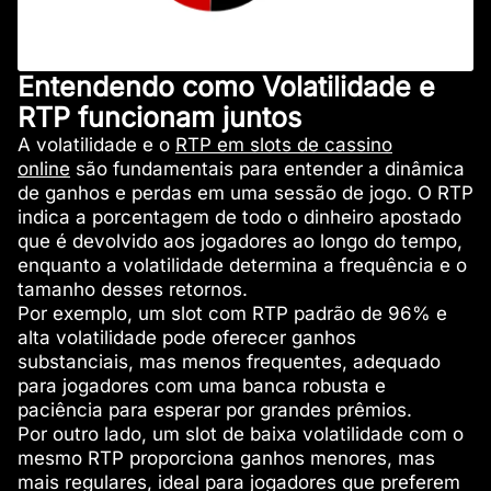
Entendendo como Volatilidade e
RTP funcionam juntos
A volatilidade e o
RTP em slots de cassino
online
são fundamentais para entender a dinâmica
de ganhos e perdas em uma sessão de jogo. O RTP
indica a porcentagem de todo o dinheiro apostado
que é devolvido aos jogadores ao longo do tempo,
enquanto a volatilidade determina a frequência e o
tamanho desses retornos.
Por exemplo, um slot com RTP padrão de 96% e
alta volatilidade pode oferecer ganhos
substanciais, mas menos frequentes, adequado
para jogadores com uma banca robusta e
paciência para esperar por grandes prêmios.
Por outro lado, um slot de baixa volatilidade com o
mesmo RTP proporciona ganhos menores, mas
mais regulares, ideal para jogadores que preferem