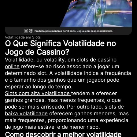
Volatilidade em Slots
O Que Significa Volatilidade no
Jogo de Cassino?
Volatilidade, ou volatility, em slots de
cassino
online
refere-se ao risco associado a jogar um
determinado slot. A volatilidade indica a frequência
e o tamanho dos ganhos que um jogador pode
esperar ao longo do tempo.
Slots com alta volatilidade
tendem a oferecer
ganhos grandes, mas menos frequentes, o que
pode ser mais arriscado. Por outro lado,
slots de
baixa volatilidade
oferecem ganhos menores, mas
mais frequentes, proporcionando uma experiência
de jogo mais estável e de menor risco.
Como descobrir a melhor volatilidade