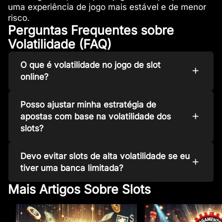
uma experiência de jogo mais estável e de menor
risco.
Perguntas Frequentes sobre
Volatilidade (FAQ)
O que é volatilidade no jogo de slot
online?
Posso ajustar minha estratégia de
apostas com base na volatilidade dos
slots?
Devo evitar slots de alta volatilidade se eu
tiver uma banca limitada?
Mais Artigos Sobre Slots