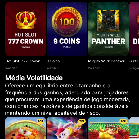
Hot Slot: 777 Crown
Mighty Wild: Panther
888 
9 Coins
Wazdan
Wazdan
Pragma
Wazdan
Média Volatilidade
Oferece um equilíbrio entre o tamanho e a
frequência dos ganhos, adequado para jogadores
que procuram uma experiência de jogo moderada,
com chances razoáveis de ganhos consideráveis
mantendo um nível aceitável de risco.
TOP
TOP
TOP