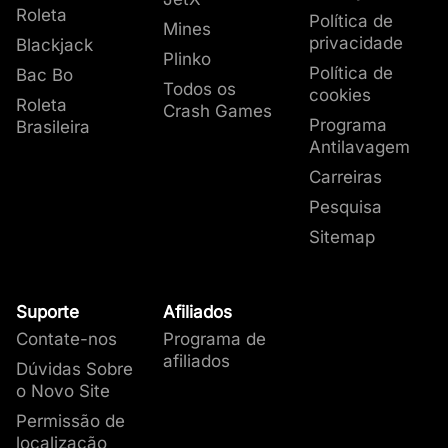
Roleta
Política de
Mines
privacidade
Blackjack
Plinko
Política de
Bac Bo
Todos os
cookies
Roleta
Crash Games
Programa
Brasileira
Antilavagem
Carreiras
Pesquisa
Sitemap
Suporte
Afiliados
Contate-nos
Programa de
afiliados
Dúvidas Sobre
o Novo Site
Permissão de
localização