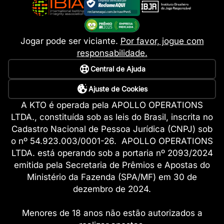
Jogar pode ser viciante.
Por favor, jogue com
responsabilidade.
Central de Ajuda
Ajuste de Cookies
A KTO é operada pela APOLLO OPERATIONS
LTDA., constituída sob as leis do Brasil, inscrita no
Cadastro Nacional de Pessoa Jurídica (CNPJ) sob
o nº 54.923.003/0001-26. APOLLO OPERATIONS
LTDA. está operando sob a portaria nº 2093/2024
emitida pela Secretaria de Prêmios e Apostas do
Ministério da Fazenda (SPA/MF) em 30 de
dezembro de 2024.
Menores de 18 anos não estão autorizados a