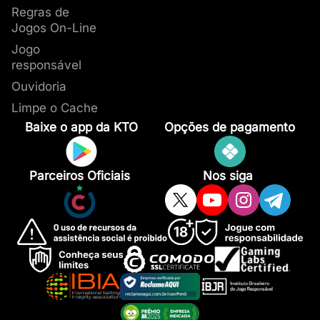
Regras de
Jogos On-Line
Jogo
responsável
Ouvidoria
Limpe o Cache
Baixe o app da KTO
Opções de pagamento
Parceiros Oficiais
Nos siga