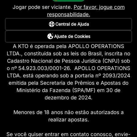
Jogar pode ser viciante.
Por favor, jogue com
responsabilidade.
Central de Ajuda
Ajuste de Cookies
A KTO é operada pela APOLLO OPERATIONS
LTDA., constituída sob as leis do Brasil, inscrita no
Cadastro Nacional de Pessoa Jurídica (CNPJ) sob
o nº 54.923.003/0001-26. APOLLO OPERATIONS
LTDA. está operando sob a portaria nº 2093/2024
emitida pela Secretaria de Prêmios e Apostas do
Ministério da Fazenda (SPA/MF) em 30 de
dezembro de 2024.
Menores de 18 anos não estão autorizados a
realizar apostas.
Se você quiser entrar em contato conosco, envie-