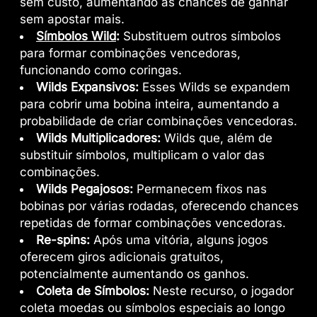
sem custo, aumentando as chances de ganhar
sem apostar mais.
Símbolos Wild
:
Substituem outros símbolos
para formar combinações vencedoras,
funcionando como coringas.
Wilds Expansivos:
Esses Wilds se expandem
para cobrir uma bobina inteira, aumentando a
probabilidade de criar combinações vencedoras.
Wilds Multiplicadores:
Wilds que, além de
substituir símbolos, multiplicam o valor das
combinações.
Wilds Pegajosos:
Permanecem fixos nas
bobinas por várias rodadas, oferecendo chances
repetidas de formar combinações vencedoras.
Re-spins:
Após uma vitória, alguns jogos
oferecem giros adicionais gratuitos,
potencialmente aumentando os ganhos.
Coleta de Símbolos:
Neste recurso, o jogador
coleta moedas ou símbolos especiais ao longo