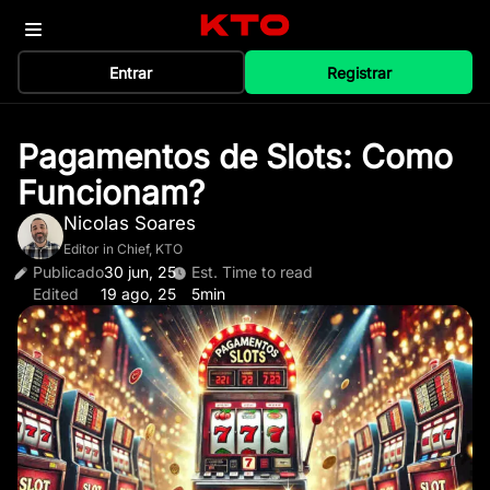
Entrar
Registrar
Pagamentos de Slots: Como
Funcionam?
Nicolas Soares
Editor in Chief, KTO
Publicado
30 jun, 25
Est. Time to read
Edited
19 ago, 25
5min