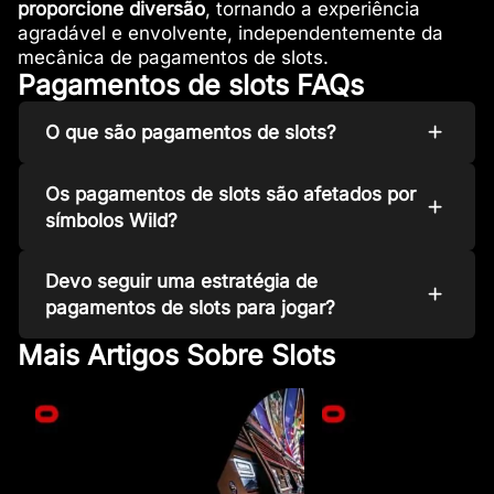
proporcione diversão
, tornando a experiência
agradável e envolvente, independentemente da
mecânica de pagamentos de slots.
Pagamentos de slots FAQs
O que são pagamentos de slots?
Os pagamentos de slots são afetados por
símbolos Wild?
Devo seguir uma estratégia de
pagamentos de slots para jogar?
Mais Artigos Sobre Slots