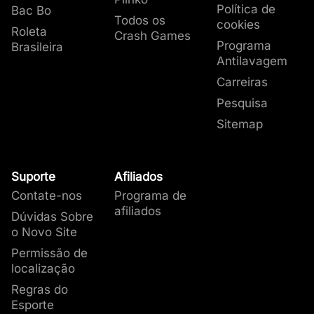
Política de
Bac Bo
Todos os
cookies
Roleta
Crash Games
Programa
Brasileira
Antilavagem
Carreiras
Pesquisa
Sitemap
Suporte
Afiliados
Contate-nos
Programa de
afiliados
Dúvidas Sobre
o Novo Site
Permissão de
localização
Regras do
Esporte