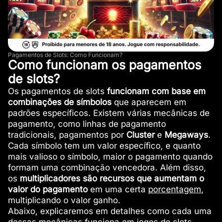
Pagamentos de Slots: Como Funcionam?
Como funcionam os pagamentos
de slots?
Os pagamentos de slots
funcionam com base em
combinações de símbolos
que aparecem em
padrões específicos. Existem várias mecânicas de
pagamento, como linhas de pagamento
tradicionais, pagamentos por
Cluster
e
Megaways
.
Cada símbolo tem um valor específico, e quanto
mais valioso o símbolo, maior o pagamento quando
formam uma combinação vencedora. Além disso,
os
multiplicadores são recursos que aumentam o
valor do pagamento
em uma certa
porcentagem
,
multiplicando o valor ganho.
Abaixo, explicaremos em detalhes como cada uma
dessas mecânicas funciona em
jogos de slots
.