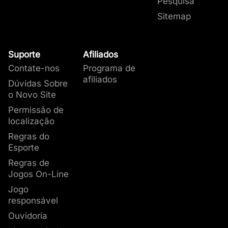
Pesquisa
R$0,20
Sitemap
R$0,12
R$0,20
Suporte
Afiliados
Acelga,
Contate-nos
Programa de
Ervilhas
R$0,24
afiliados
Dúvidas Sobre
o Novo Site
R$0,30
Wilds Pegajosos à Caminho
Permissão de
R$0,16
localização
Em Thai River Wonders, a cada
rodada,
símbolos com moldura prateada que
Regras do
R$0,30
participaram de uma vitória se transformam
Esporte
Flores
em símbolos aleatórios
com moldura dourada.
Regras de
R$0,40
Símbolos dourados que ganham viram Wilds. O
Jogos On-Line
número no topo do Wild indica quantas vezes
Jogo
R$0,60
ele pode ser usado antes de se destruir. Se for
responsável
2 ou mais, reduz 1; se for 1, se destrói.
R$0,20
Ouvidoria