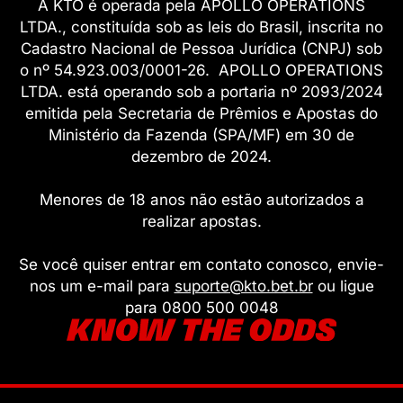
A KTO é operada pela APOLLO OPERATIONS
R$1,60
LTDA., constituída sob as leis do Brasil, inscrita no
Símbolos Especiais
Cadastro Nacional de Pessoa Jurídica (CNPJ) sob
o nº 54.923.003/0001-26. APOLLO OPERATIONS
Existem
dois símbolos especiais
em Thai River
LTDA. está operando sob a portaria nº 2093/2024
Wonders, o
Scatter
e o
Wild
. Ambos podem
emitida pela Secretaria de Prêmios e Apostas do
ocupar tamanhos diferentes nas bobinas.
Ministério da Fazenda (SPA/MF) em 30 de
Estes
símbolos podem aparecer esticados e
dezembro de 2024.
ocupando de 2 a 5 espaços
nas bobinas.
Vamos ver mais sobre eles a seguir.
Menores de 18 anos não estão autorizados a
Scatter
: Representado pelo barqueiro de
realizar apostas.
costas, o Scatter pode aparecer em todas as
bobinas. Caso você descubra 4 ou mais
Se você quiser entrar em contato conosco, envie-
iguais, o recurso de Rodada Grátis é ativado
nos um e-mail para
suporte@kto.bet.br
ou ligue
com 12 giros.
para 0800 500 0048
Wild
: Representado pelo telhado, o
símbolo Wild substitui todos os outros
símbolos, exceto o Scatter, para formar
combinações vencedoras.