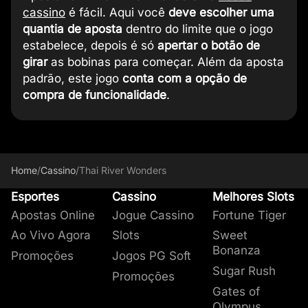
cassino
é fácil. Aqui você
deve escolher uma
quantia de aposta
dentro do limite que o jogo
estabelece, depois é só
apertar o botão de
girar
as bobinas para começar. Além da aposta
padrão, este jogo
conta com a opção de
compra de funcionalidade
.
Quanto os símbolos pagam no
Recursos do jogo Thai River
Thai River Wonders FAQ
Explore um rio de prêmios pelos
Aposta Mínima:
R$0,40
Aposta Máxima:
R$150
Thai River Wonders
Wonders
mercados de Thai River
Como funciona o jogo Thai River
Wonders!
Thai River Wonders
Em Thai River Wonders existem dois principais
apresenta 13 símbolos
,
Wonders?
como naipes de baralho, ervilhas, acelga,
recursos, são:
Wilds à Caminho
e as
Rodadas
Thai River Wonders é um slot que explora um
Home
/
Cassino
/
Thai River Wonders
flores, maçãs, mangas, lulas grelhadas, além
Grátis
, que podem ser reativadas. Descubra
rio tailandes com tema, onde itens de alto
Esportes
Cassino
Melhores Slots
Qual o melhor horário para jogar Thai
do Scatter de telhado e do Wild do barqueiro.
mais sobre eles abaixo.
valor despencam pelas bobinas em cacata
River Wonders?
Apostas Online
Jogue Cassino
Fortune Tiger
Rodadas Grátis
Seus
pagamentos se iniciam a partir de 3
com recursos de wilds à caminho e giros grátis
símbolos iguais até o máximo de 6
.
No jogo Thai River Wonders,
para alavancar seus ganhos entre as rodadas.
você ativa as
Ao Vivo Agora
Slots
Sweet
Na tabela abaixo você confere os pagamentos
Bonanza
rodadas grátis ao obter 4 símbolos Scatter
O destaque de Thai River Wonders são as
,
Qual o valor mínimo para jogar Thai
Promoções
Jogos PG Soft
baseados em uma
aposta de R$0,40
.
ganhando 12 rodadas grátis. Cada Scatter
Rodadas Grátis
com seus multiplicadores
River Wonders?
Sugar Rush
Promoções
Normalmente mostramos esse exemplo com
adicional concede 2 rodadas extras.
crescendo a cada vitória. Não perca a
Gates of
pagamento com R$1, mas como este jogo não
Durante as rodadas grátis,
oportunidade de explorar a riqueza cultural e
os multiplicadores
Olympus