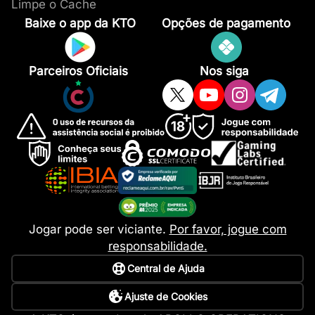
Limpe o Cache
R$0,50
Baixe o app da KTO
Opções de pagamento
Maçãs
R$0,80
Parceiros Oficiais
Nos siga
R$1,20
R$0,40
R$0,50
Mangas
R$1
R$1,40
Jogar pode ser viciante.
Por favor, jogue com
R$0,60
responsabilidade.
R$0,80
Central de Ajuda
Lulas
R$1
Ajuste de Cookies