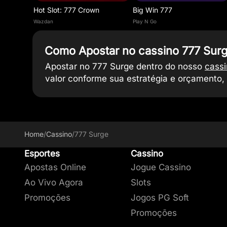
Hot Slot: 777 Crown
Big Win 777
Wazdan
Play N Go
Como Apostar no cassino 777 Sur
Apostar no 777 Surge dentro do nosso
cass
valor conforme sua estratégia e orçamento, 
Quanto os símbolos pag
Recursos do jogo em 777
777 Surge FAQ
Viva a nostalgia pura no 
Aposta Mínima
: R$1
Aposta Máxima:
R$200
No total, o cassino 777 Surge apresenta
Lembra que falamos sobre os
A atmosfera da discoteca toma conta em 7
recursos mod
9 s
Como funciona o jogo de cassino 777 Su
Abaixo, você vai conferir quais são esses 
Multiplicadores e Mini Reel.
estilo cassino 777, ou seja, dos jogos mais 
Vamos explicar com detalhes como cada um 
Com um formato
5×3 e 20 linhas de pagam
Home
/
Cassino
/
777 Surge
Símbolos
3 sí
777 Surge Rodadas Grátis
onde os jogadores podem alcançar multipli
Como ganho giros grátis no 777 Surge?
Esportes
Cassino
Se você gostou do toque nostálgico de 777
Com 3 ou mais símbolos Scatters, você aci
Cereja e BAR
R$0,
Apostas Online
Jogue Cassino
E se quiser experimentar outro slot da Game
créditos.
Qual é a vitória máxima no 777 Surge?
a sua aposta.
Ao Vivo Agora
Slots
Dependendo de quantos Scatters você aciona
Sino
R$0,
os
multiplicadores de 2x, 3x ou 5x
podem aum
Promoções
Jogos PG Soft
Mini Reel Bônus
Promoções
7 triplo empilhado
R$0,
Ao acionar
3 ou mais símbolos de Mini Reel