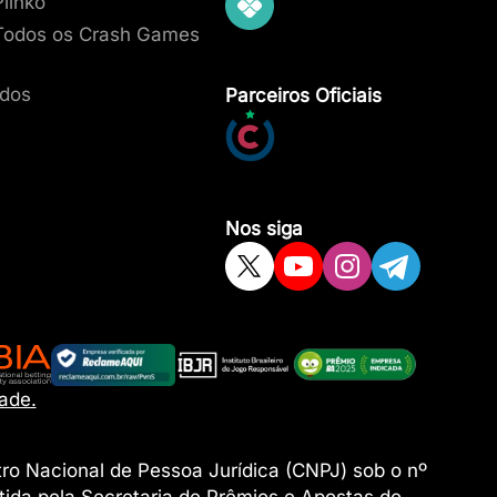
Plinko
R$3
Todos os Crash Games
R$5
ados
Parceiros Oficiais
R$15
R$30
Nos siga
catter.
Eles funcionam assim:
sua aposta.
a o modo Mini Reel.
ade.
ro Nacional de Pessoa Jurídica (CNPJ) sob o nº