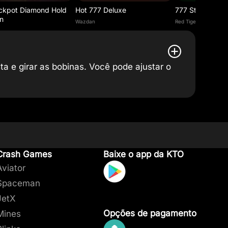
ckpot Diamond Hold
777 Strike
Hot 777 Deluxe
n
Red Tiger
Wazdan
sta e girar as bobinas. Você pode ajustar o
les, estão as
ombinados.
com toques modernos.
Rodadas Grátis,
Se você gosta do
r.
rsos como
rodadas grátis e Mini Reel Bonus
,
5 símbolos
Crash Games
Baixe o app da KTO
az o visual das antigas máquinas de frutas.
ocê realizar
giros sem precisar gastar
R$1
Aviator
irlandesa com chances de ganhar até 5.000x
Spaceman
ais! Durante essas rodadas,
R$2
JetX
Opções de pagamento
Mines
R$2,50
ncia de giros nos mini slots, cada um com