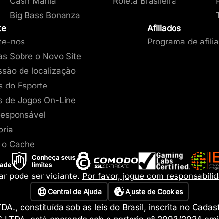
Cash Mania
Roleta Brasileira
50
R$1,20
Big Bass Bonanza
ndicando o valor do prêmio máximo:
te
Afiliados
0x
R$3
te-nos
Programa de afili
as Sobre o Novo Site
50
R$6
ssão de localização
R$10
s do Esporte
s de Jogos On-Line
responsável
 símbolos especiais
em 777 Surge, que são o
Wild
e o
S
los para formar combinações vencedoras e paga até 30x 
oria
iona as rodadas grátis com multiplicadores.
 o Cache
ma grade com 3 bobinas e números 7, este símbolo ativ
ar pode ser viciante.
Por favor, jogue com responsabilid
Central de Ajuda
Ajuste de Cookies
 constituída sob as leis do Brasil, inscrita no Cadast