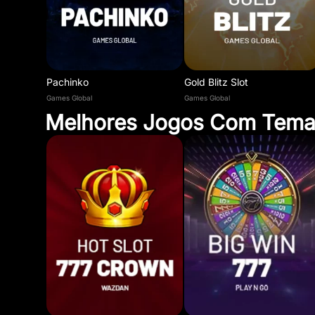
Pachinko
Gold Blitz Slot
Games Global
Games Global
Melhores Jogos Com Tema