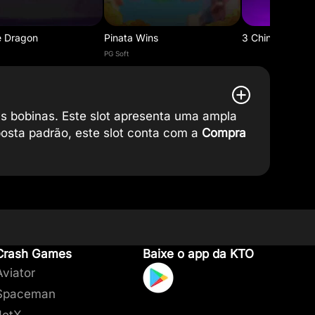
e Dragon
Pinata Wins
3 China Pots
PG Soft
 as bobinas. Este slot apresenta uma ampla
posta padrão, este slot conta com a
Compra
yhem!
 pode comprar o bônus instantaneamente.
mais selvagens, e guarda uma pedra
, onça, gorila, além do Wild, do Scatter de
ados
. Descubra abaixo como ativar o bônus.
ímbolos iguais em suas linhas,
aqui são
3 no
eus ganhos finais. Não deixe de
 10, 15 ou 20 rodadas grátis,
o símbolo
que começa a pagar a partir de 2
res de até 3x.
Crash Games
Baixe o app da KTO
 rodadas grátis extras, potencializando
Aviator
y, que pode te dar uma vitória máxima de
Pagamento para 5
Spaceman
auna local. Jogue agora para ter a chance
JetX