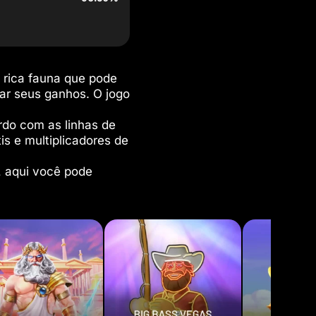
rica fauna que pode
car seus ganhos. O jogo
do com as linhas de
s e multiplicadores de
, aqui você pode