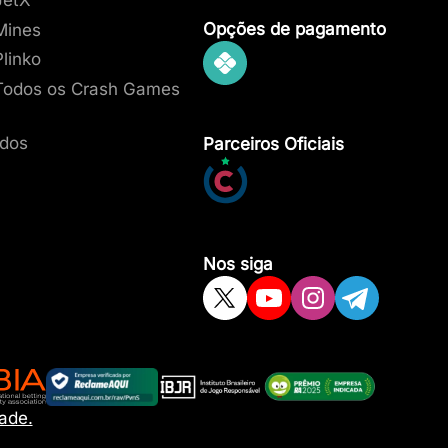
R$1
Opções de pagamento
Mines
Brasileiro
, para uma aventura brasileira nos
R$1,20
Plinko
erimente o
Christmas Carol Megaways
, para
Todos os Crash Games
R$1,50
ados
Parceiros Oficiais
R$2,50
R$3
R$4
Nos siga
e Gorila Dourado
.
inas e também aciona as rodadas grátis ao
os os símbolos, exceto pelo scatter.
ses aparecem aleatoriamente nas bobinas 2,
ade.
1x e 3x a quaisquer linhas de pagamento