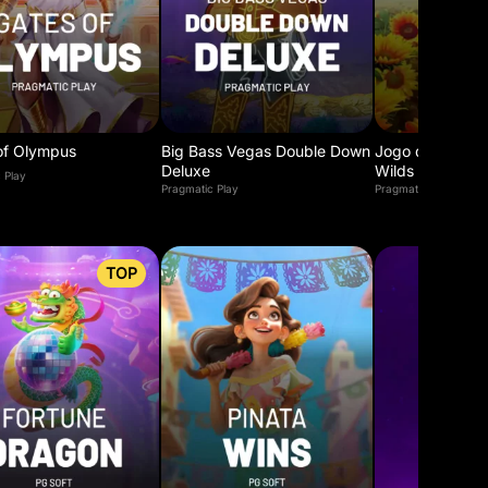
of Olympus
Big Bass Vegas Double Down
Jogo da Abelha
Deluxe
Wilds
 Play
Pragmatic Play
Pragmatic Play
TOP