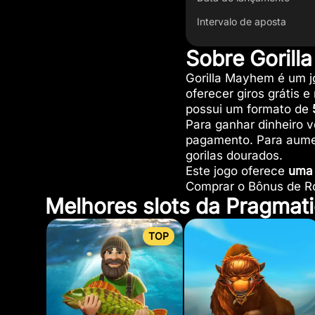
Intervalo de aposta
Sobre Goril
Gorilla Mayhem é um
j
oferecer giros grátis 
possui um formato de
Para ganhar dinheiro 
pagamento. Para aumen
gorilas dourados.
Este jogo oferece
uma 
Comprar o Bônus de Ro
Melhores slots da Pragmati
TOP