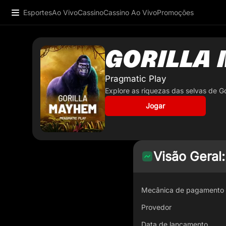
Esportes
Ao Vivo
Cassino
Cassino Ao Vivo
Promoções
GORILLA
Pragmatic Play
Explore as riquezas das selvas de G
Jogar
Visão Geral
Mecânica de pagamento
Provedor
Data de lançamento