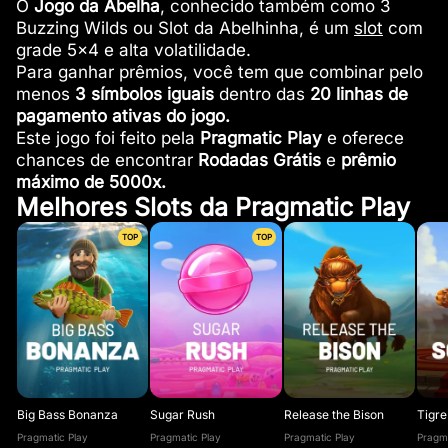
O
Jogo da Abelha
, conhecido também como 3
Buzzing Wilds ou Slot da Abelhinha, é um
slot
com
grade 5×4 e alta volatilidade.
Para ganhar prêmios, você tem que combinar pelo
menos
3 símbolos iguais
dentro das
20 linhas de
pagamento ativas do jogo.
Este jogo foi feito pela
Pragmatic Play
e oferece
chances de encontrar
Rodadas Grátis
e
prêmio
máximo de 5000x.
Melhores Slots da Pragmatic Play
TOP
TOP
Big Bass Bonanza
Sugar Rush
Release the Bison
Tigre
Pragmatic Play
Pragmatic Play
Pragmatic Play
Pragma