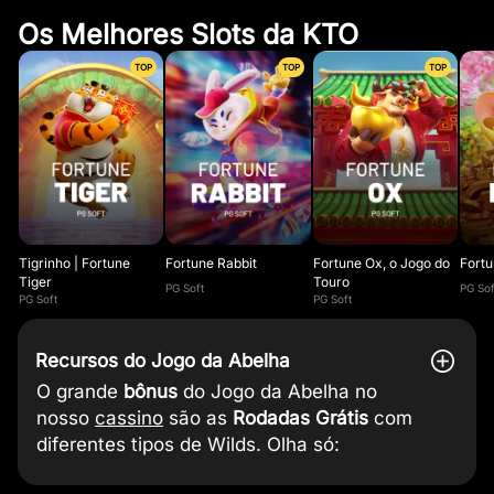
Os Melhores Slots da KTO
TOP
TOP
TOP
Tigrinho | Fortune
Fortune Rabbit
Fortune Ox, o Jogo do
Fort
Tiger
Touro
PG Soft
PG Sof
PG Soft
PG Soft
Recursos do Jogo da Abelha
O grande
bônus
do Jogo da Abelha no
nosso
cassino
são as
Rodadas Grátis
com
Rodadas Grátis
diferentes tipos de Wilds. Olha só:
Apostas em 3 Buzzing Wilds
Quanto os símbolos pagam no
Símbolos Especiais
Entre na floresta encantada do
3 Buzzing Wilds FAQ
As
E tem mais!
Quando isso acontece, você tem a opção de
Rodadas Grátis
Rodadas Grátis com Wilds
do slot da Abelhinha são