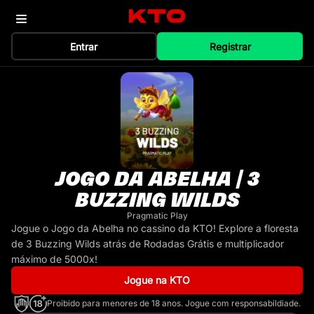
Entrar
Registrar
JOGO DA ABELHA | 3
BUZZING WILDS
Pragmatic Play
Jogue o Jogo da Abelha no cassino da KTO! Explore a floresta
de 3 Buzzing Wilds atrás de Rodadas Grátis e multiplicador
máximo de 5000x!
Jogue na KTO
Proibido para menores de 18 anos. Jogue com responsabildiade.