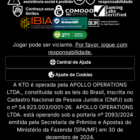
Jogar pode ser viciante.
Por favor, jogue com
responsabilidade.
Central de Ajuda
Ajuste de Cookies
A KTO é operada pela APOLLO OPERATIONS
LTDA., constituída sob as leis do Brasil, inscrita no
Cadastro Nacional de Pessoa Jurídica (CNPJ) sob
o nº 54.923.003/0001-26. APOLLO OPERATIONS
LTDA. está operando sob a portaria nº 2093/2024
emitida pela Secretaria de Prêmios e Apostas do
Ministério da Fazenda (SPA/MF) em 30 de
dezembro de 2024.