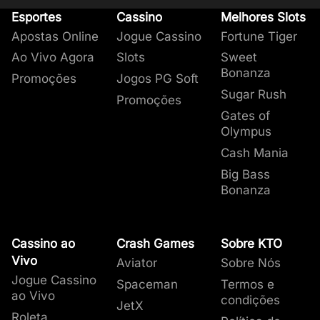
Rodadas Grátis
O que é Candy Roll?
pagamentos com base em uma
Neste sentido, conta com recursos de jogos de
aposta de
Esportes
Cassino
Melhores Slots
R$1,20.
São ativadas pelos símbolos Scatter nas
tabuleiro e Rodadas grátis, nos quais você tem
Apostas Online
Jogue Cassino
Fortune Tiger
bobinas 2, 3 e 4. Durante este recurso, os
as chances de ganhar até 500x a sua aposta!
Qual é a vitória máxima em Candy
Símbolos
3 símbolos
4 símbolos
5 símbolos
Wilds ficam expansíveis e cobrem toda a
Assim como Candy Roll,
Sweet Bonanza
é um
Roll?
Ao Vivo Agora
Slots
Sweet
bobina, o que aumenta as chances de ganhos!
slot com temática de doces com
Bonanza
Promoções
Jogos PG Soft
Feijões
R$0,12
multiplicadores e Rodadas Grátis!
Sugar Rush
laranja,
Promoções
Se quiser um slot mais simples, experimente o
azul,
R$0,48
Gates of
famoso
Fortune Tiger
da PG Soft e se aventure
verde e
Olympus
ao lado do felino.
vermelho
R$1,80
Cash Mania
e Ursinho
Ou então você pode dar uma chance para o
de jujuba
coelho e jogar
Fortune Rabbit
, que tem
Big Bass
Bonanza
chances de vitória máxima de 5.000x a sua
R$0,24
aposta.
Doce
R$0,60
verde
Cassino ao
Crash Games
Sobre KTO
Vivo
Aviator
Sobre Nós
R$3
Jogue Cassino
Spaceman
Termos e
ao Vivo
R$0,24
condições
JetX
Roleta