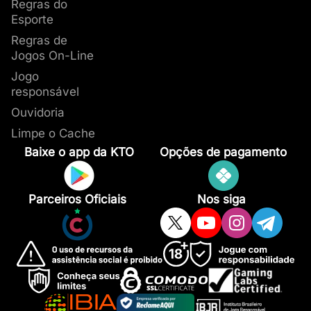
Regras do
Wild:
Donuts que substituem os símbolos
Esporte
regulares para ajudar a formar combinações.
Regras de
Scatter (Free Games)
: Responsável por
Jogos On-Line
ativar as Rodadas Grátis.
Jogo
Candy Roll
: Dados que aparecem nas
responsável
bobinas 1 ou 5 que ajuda a ativar a rodada
Bônus Sweet Road com os símbolos de
Ouvidoria
cartas.
Limpe o Cache
Símbolos de Cartas
: Aparecem com uma
Baixe o app da KTO
Opções de pagamento
“?” em cima deles e as cartas são reveladas
durante a Rodada Bônus, se for acionada.
Parceiros Oficiais
Nos siga