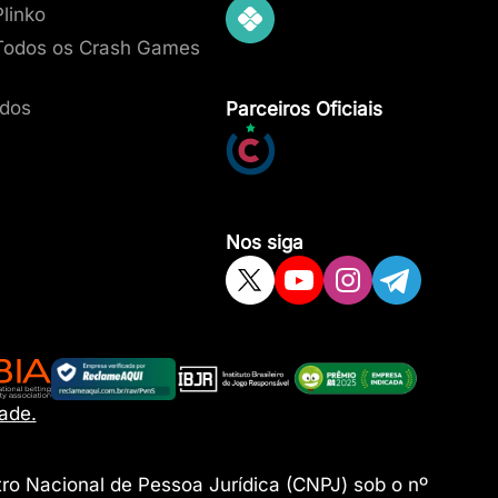
40x
Plinko
Todos os Crash Games
60x
ados
Parceiros Oficiais
100x
150x
Nos siga
ade.
na grade do jogo base.
ro Nacional de Pessoa Jurídica (CNPJ) sob o nº
nte com símbolos marcados, podendo chegar