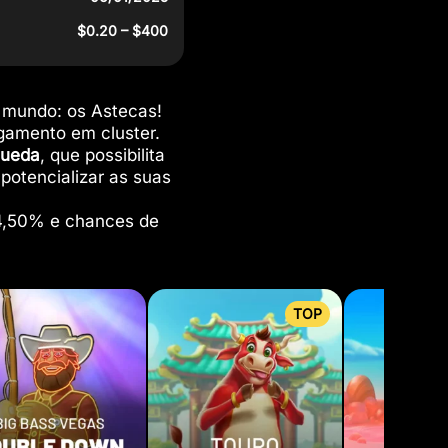
$0.20 – $400
o mundo: os Astecas!
amento em cluster.
queda
, que possibilita
potencializar as suas
94,50% e chances de
TOP