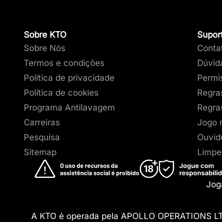
Gema vermelha
0,4x 
Totem roxo
0,50x
Sobre KTO
Supor
Sobre Nós
Conta
Totem marrom
0,75x
Termos e condições
Dúvid
Política de privacidade
Permi
Totem com artefatos na
1x a 
cabeça
Política de cookies
Regra
Programa Antilavagem
Regra
Símbolos especiais de Aztec
Carreiras
Jogo 
O slot Aztec Smash também conta com o
sí
Scatter
(Gema verde escrito Scatter): A
Pesquisa
Ouvid
Sitemap
Limpe
Jog
Rodadas Grátis Aztec Smash
Você pode ganhar até 30 rodadas grátis em
A KTO é operada pela APOLLO OPERATIONS LTDA.,
Durante este recurso, o Multiplicador Es