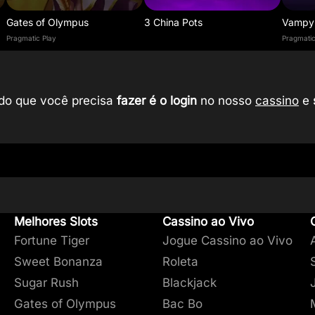
Gates of Olympus
3 China Pots
Vampy 
Pragmatic Play
Pragmatic
do que você precisa
fazer é o login
no nosso
cassino
e
sh
am em Aztec Smash?
 Smash
tecas com o Aztec Smash!
, você pode comprar as Rodadas Grátis pelo valor de 
ara comprar o recurso será de R$100.
ê vai encontrar figuras de gemas e totens valiosos. Co
ciais para Aztec Smash, que incluem o
mentos em cluster e recursos especiais de Rodadas Bôn
Multiplicador E
 do cassino da KTO!
0 símbolos
11 a 14 símbolos
um slot no qual você precisa encontrar as gemas perdi
 Aztec Smash pode multiplicar os ganhos de uma rodad
a 1x
1,5x a 10x
Melhores Slots
Cassino ao Vivo
e experimentar é o
Big Bass Splash
, um slot da série d
o marcado, o prêmio será multiplicado por 10x!
Fortune Tiger
Jogue Cassino ao Vivo
 você pode jogar o
Fortune Tiger
, conhecido como o Jogo
 a 1,25x
2x a 12x
Sweet Bonanza
Roleta
Sugar Rush
Blackjack
a 1,50x
2,50x a 15x
Gates of Olympus
Bac Bo