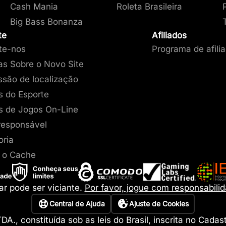
a 2x
3x a 20x
Cash Mania
Roleta Brasileira
Big Bass Bonanza
 a 3x
4,50x a 40x
te
Afiliados
te-nos
Programa de afili
 a 4x
6x a 60x
as Sobre o Novo Site
ssão de localização
5x
7,50x a 70x
s do Esporte
s de Jogos On-Line
 Smash
responsável
mbolo especial Scatter
, que funciona assim:
tiva as Rodadas Grátis.
oria
 o Cache
ar pode ser viciante.
Por favor, jogue com responsabilid
Central de Ajuda
Ajuste de Cookies
 Aztec Smash ao reunir pelo menos
3 símbolos Scatter
 constituída sob as leis do Brasil, inscrita no Cadast
maga começa em 10x e aumenta a cada prêmio subseque