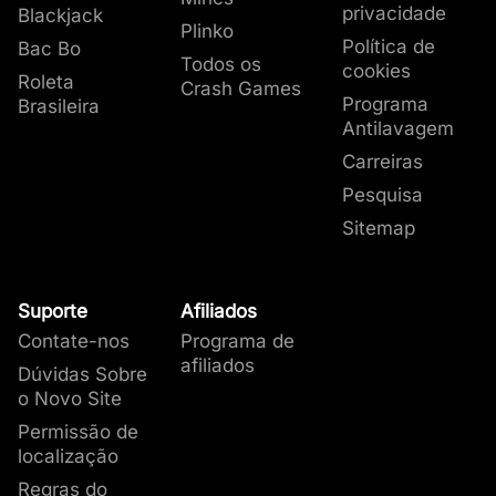
privacidade
Blackjack
Plinko
Política de
Bac Bo
Todos os
cookies
Roleta
Crash Games
Programa
Brasileira
Antilavagem
Carreiras
Pesquisa
Sitemap
Suporte
Afiliados
Contate-nos
Programa de
afiliados
Dúvidas Sobre
o Novo Site
Permissão de
localização
Regras do