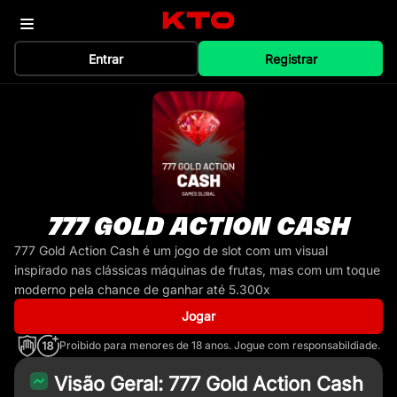
Entrar
Registrar
777 GOLD ACTION CASH
777 Gold Action Cash é um jogo de slot com um visual
inspirado nas clássicas máquinas de frutas, mas com um toque
moderno pela chance de ganhar até 5.300x
Jogar
Proibido para menores de 18 anos. Jogue com responsabildiade.
Visão Geral: 777 Gold Action Cash