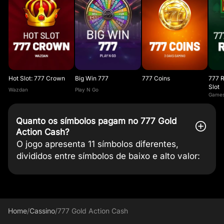
Hot Slot: 777 Crown
Big Win 777
777 Coins
777 
Slot
Wazdan
Play N Go
Games
Quanto os símbolos pagam no 777 Gold
Action Cash?
O jogo apresenta 11 símbolos diferentes,
divididos entre símbolos de baixo e alto valor:
Recursos do jogo em 777 Gold
Outros jogos como 777 Gold
Símbolos de pagamento baixo
: 9, 10, J, Q,
K, A. Estes pagam até 1x a aposta para
Action Cash
Action Cash
combinações de 5 símbolos.
Assim como outros jogos em
Se você gostou do 777 Gold Action Cash,
nosso cassino
,
Símbolos de pagamento alto
: Cerejas,
777 Gold Action Cash possui várias
também pode se interessar por outros slots
Home
/
Cassino
/
777 Gold Action Cash
Uvas, Ferraduras, Sinos e Coroas. Estes
funcionalidades empolgantes que mantém a
como: