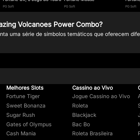
PG Soft
PG Soft
PG Soft
lazing Volcanoes Power Combo?
a uma série de símbolos temáticos que oferecem difere
lazing Volcanoes Power Combo
representados por máscaras e totens oferecem multipli
 cassino
, os recursos em 3 Blazing Volcanoes Power C
em erupção e ícones de tesouros representam os símbo
x a aposta, dependendo da quantidade de símbolos com
s símbolos de Scatter, aumentam as chances de ganhos
r em pelo menos 3 posições nos rolos, potencializando 
, você ativa recursos que expandem a grade e oferecem 
símbolos, exceto o Scatter, e pode ajudar a completar 
Melhores Slots
Cassino ao Vivo
Fortune Tiger
Jogue Cassino ao Vivo
iais podem aumentar seus ganhos durante as rodadas bô
Sweet Bonanza
Roleta
azing Volcanoes Power Combo
Sugar Rush
Blackjack
wer Combo, experimente também:
Gates of Olympus
Bac Bo
ar mais um slot com a mecânica Power Combo, mas ago
Cash Mania
Roleta Brasileira
tema clássico de frutas e 7s, experimente o 777 Coins n