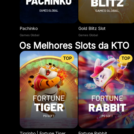
Pachinko
Gold Blitz Slot
Games Global
Games Global
Os Melhores Slots da KTO
TOP
TOP
Tigrinho | Fortune Tiger
Fortune Rabbit