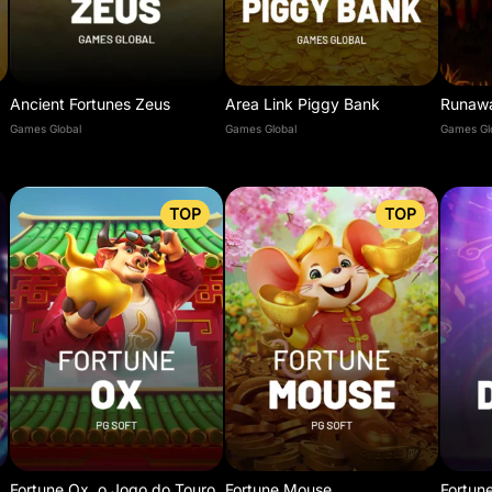
Ancient Fortunes Zeus
Area Link Piggy Bank
Runawa
Games Global
Games Global
Games Gl
TOP
TOP
Fortune Ox, o Jogo do Touro
Fortune Mouse
Fortun