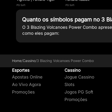
PG Soft
PG Soft
Quanto os símbolos pagam no 3 B
O 3 Blazing Volcanoes Power Combo apresent
como eles pagam:
Recursos do jogo em 3 B
Símbolos de pagamento baixo
: Ícones 
aposta ao alinhar de 3 a 5 símbolos.
Assim como outros jogos de slots em
nosso
Símbolos de pagamento alto
: Vulcões 
oportunidades de vitória:
multiplicadores que variam de 5x até 200
Rodadas Grátis
: Ativadas por 3 ou mai
Home
/
Cassino
/
3 Blazing Volcanoes Power Combo
Scatter
: Ativa giros grátis ao aparece
Link&Win
: Ao coletar símbolos especiais
Wild
: O símbolo Wild substitui outros 
Esportes
Cassino
aposta.
multiplicador próprio.
Apostas Online
Jogue Cassino
Multiplicadores
: Multiplicadores espec
10.525x a sua aposta.
Ao Vivo Agora
Slots
Outros jogos como 3 Bl
Promoções
Jogos PG Soft
Se você gostou de 3 Blazing Volcanoes Po
Promoções
333 Fat Frogs Power Combo
: Para jog
777 Coins
: Para jogar um slot com um 