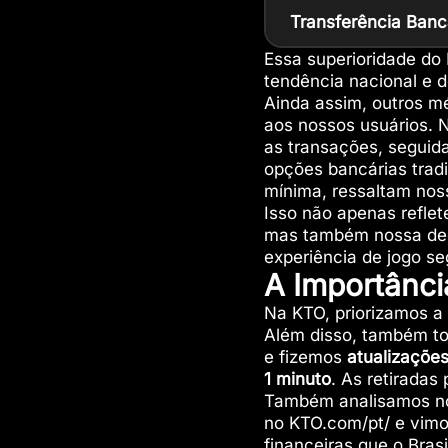
Transferência Banc
Essa superioridade do
tendência nacional e d
Ainda assim, outros 
aos nossos usuários. Na
as transações, seguid
opções bancárias trad
mínima, ressaltam no
Isso não apenas reflet
mas também nossa ded
experiência de jogo seg
A Importânc
Na KTO, priorizamos a
Além disso, também 
e fizemos
atualizações
1 minuto
. As retirada
Também analisamos 
no KTO.com/pt/ e vimo
financeiras que o Brasi