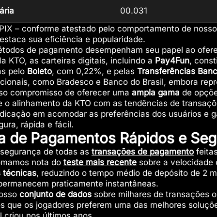
ária
00.031
 PIX – conforme atestado pelo comportamento de nossos 
estaca sua eficiência e popularidade.
métodos de pagamento desempenham seu papel ao ofere
 KTO, as carteiras digitais, incluindo a
Pay4Fun
, cons
as pelo
Boleto
, com 0,22%, e pelas
Transferências
Banc
icionais, como Bradesco e Banco do Brasil, embora re
sso compromisso de oferecer uma
ampla gama
de opçõe
e o alinhamento da KTO com as tendências de transações
icação em acomodar as preferências dos usuários e g
ura, rápida e fácil.
ia de Pagamentos Rápidos e Se
 segurança de todas as
transações de pagamento
feita
tomamos nota do
teste mais recente
sobre a velocidade 
 técnicas
, reduzindo o tempo médio de depósito de 2 m
s permanecem praticamente instantâneas.
nosso
conjunto de dados
sobre milhares de transações 
s que os jogadores preferem uma das melhores soluçõe
l criou nos últimos anos.