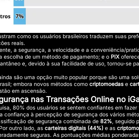
ustram como os usuários brasileiros traduzem suas pref
ões reais.
nte, a segurança, a velocidade e a conveniência/prati
na escolha de um método de pagamento; e o
PIX
oferece
stantâneo e, devido à sua facilidade de uso, tornou-se pa
inda são uma opção muito popular porque são uma so
Brasil; embora novos métodos como
criptomoedas
e
cart
estão em ascensão.
gurança nas Transações Online no iG
isa, 80% dos usuários se sentem confiantes em fazer 
sa confiança à percepção de segurança dos vários mé
assificação de segurança combinada de
82%
, seguido 
 Por outro lado, as
carteiras digitais (44%)
e as
criptom
radamente seguras. As pontuações médias ponderada