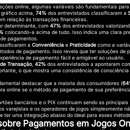
ções online, algumas variáveis são fundamentais para
gráfico acima,
74%
dos entrevistados classificaram a
em relação às transações financeiras.
or determinante, com
47%
dos entrevistados valorizand
%
colocando-a acima de tudo. Isso indica uma clara pre
de pagamentos.
assificaram a
Conveniência
e
Praticidade
como a variáv
todos de pagamento. Isso revela que ter soluções de 
xperiência de pagamento fácil e amigável ao usuário.
 de Transação
,
42%
dos entrevistados a apontaram co
ortante, o que mostra uma consistência de consciência 
damental destacar que a maioria dos consumidores (
64
 online se o método de pagamento de sua preferência
artões bancários e o PIX continuam sendo as principais
os varejistas e os operadores de jogos simplesmente n
 de ter uma integração abaixo do ideal para esses méto
sobre Pagamentos em Jogos On