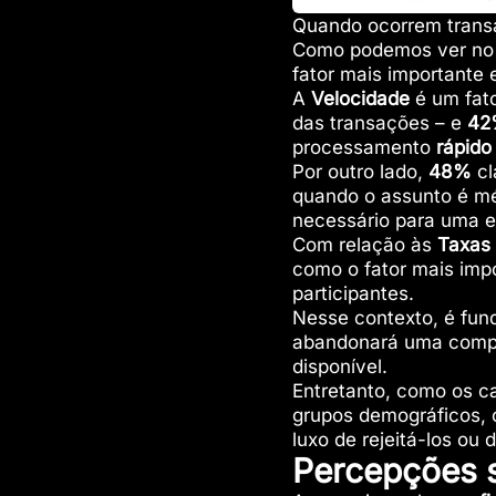
Quando ocorrem transa
Como podemos ver no 
fator mais importante 
A
Velocidade
é um fat
das transações – e
42
processamento
rápido
Por outro lado,
48%
cl
quando o assunto é mé
necessário para uma e
Com relação às
Taxas
como o fator mais imp
participantes.
Nesse contexto, é fun
abandonará uma compra
disponível.
Entretanto, como os c
grupos demográficos, 
luxo de rejeitá-los ou
Percepções 