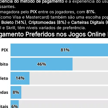
iciência do método de pagamento
e a experiência do usu
ssantes.
smagadora pelo
PIX
entre os jogadores, com
81%
.
(como Visa e Mastercard) também são uma escolha po
o
Boleto
(14%)
,
Criptomoedas (8%)
e
Carteiras Digitais 
e Skrill, têm níveis variados de preferência.
amento Preferidos nos Jogos Online B