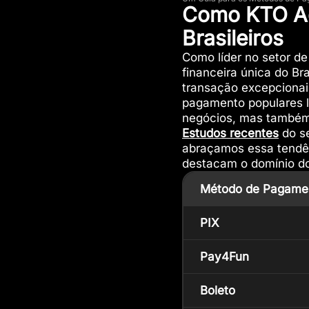
Como KTO Ad
Brasileiros
Como líder no setor d
financeira única do Br
transação excepcionai
pagamento populares l
negócios, mas também e
Estudos recentes
do se
abraçamos essa tendên
destacam o domínio do
Método de Pagame
PIX
Pay4Fun
Boleto