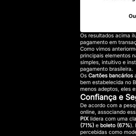
Os resultados acima il
pagamento em transaç
Como vimos anteriorme
principais elementos 
simples, intuitivo e in
pagamento brasileira.
Os
Cartões bancários
a
bem estabelecida no 
menos adeptos, eles 
Confiança e Se
De acordo com a pesqu
online, associando es
PIX
lidera com uma cl
(71%)
e
boleto (67%
).
percebidas como mode