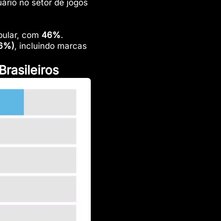
ário no setor de jogos
pular, com
46%
.
(6%)
, incluindo marcas
rasileiros