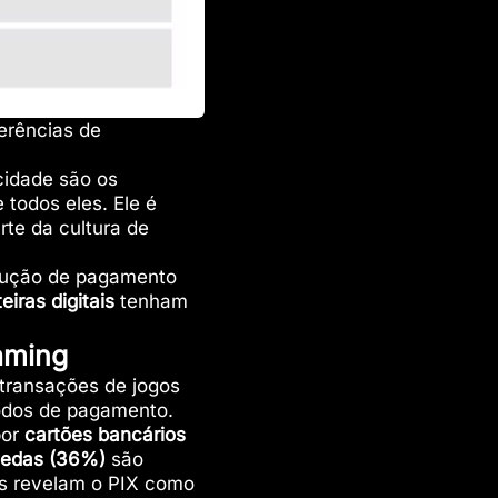
erências de
cidade são os
 todos eles. Ele é
rte da cultura de
lução de pagamento
eiras digitais
tenham
aming
transações de jogos
todos de pagamento.
por
cartões bancários
oedas (36%)
são
s revelam o PIX como