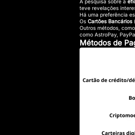
A pesquisa sobre a
ef
teve revelações intere
Há uma preferência e
Os
Cartões
Bancários
Outros métodos, com
como AstroPay, PayPal 
Métodos de Pag