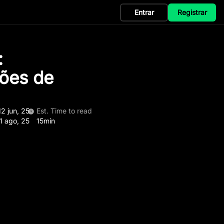
Entrar
Registrar
:
ões de
12 jun, 25
Est. Time to read
1 ago, 25
15min