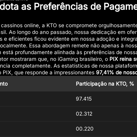
ota as Preferências de Pagame
e cassinos online, a KTO se compromete orgulhosament
asil. Ao longo do ano passado, nossa dedicação em ofe
s e eficientes ficou evidente em nossa adoção e integ
ocalmente. Essa abordagem remete não apenas à nossa
stá profundamente alinhada às preferências de nossa c
tor mostraram que, no iGaming brasileiro, o
PIX
reina
s
cia completamente. As estatísticas de nossa platafor
 PIX, que responde a impressionantes
97,41% de nosso
nto
Participação na KTO, %
97.415
02.312
00.220