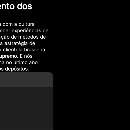
nto dos
e com a cultura
recer experiências de
ração de métodos de
 estratégia de
lientela brasileira.
upremo
. E nós
ma no último ano
s depósitos
.