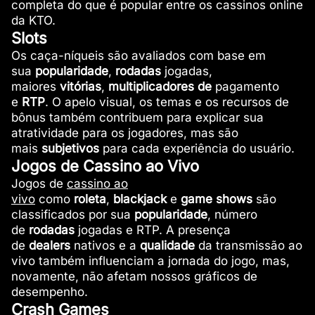
completa do que é popular entre os cassinos online
da KTO.
Slots
Os caça-níqueis são avaliados com base em
sua
popularidade
,
rodadas
jogadas,
maiores
vitórias
,
multiplicadores de
pagamento
e
RTP
. O apelo visual, os temas e os recursos de
bônus também contribuem para explicar sua
atratividade para os jogadores, mas são
mais
subjetivos
para cada experiência do usuário.
Jogos de Cassino ao Vivo
Jogos de
cassino ao
vivo
como
roleta
,
blackjack
e
game shows
são
classificados por sua
popularidade
, número
de
rodadas
jogadas e RTP. A presença
de
dealers
nativos e a
qualidade
da transmissão ao
vivo também influenciam a jornada do jogo, mas,
novamente, não afetam nossos gráficos de
desempenho.
Crash Games