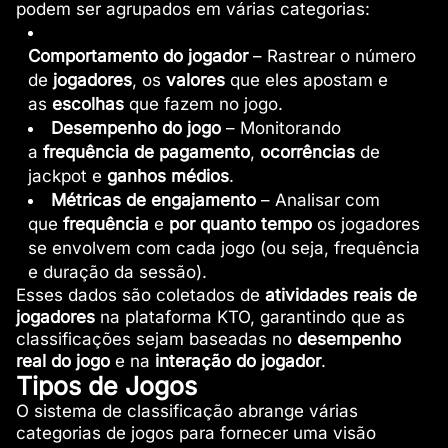
podem ser agrupados em várias categorias:
Comportamento do jogador
– Rastrear o número
de
jogadores
, os
valores
que eles apostam e
as
escolhas
que fazem no jogo.
Desempenho do jogo
– Monitorando
a
frequência de pagamento
,
ocorrências
de
jackpot e
ganhos médios
.
Métricas de engajamento
– Analisar com
que
frequência
e
por quanto tempo
os jogadores
se envolvem com cada jogo (ou seja, frequência
e duração da sessão).
Esses dados são coletados de
atividades reais de
jogadores
na plataforma KTO, garantindo que as
classificações sejam baseadas no
desempenho
real do jogo
e na
interação do jogador
.
Tipos de Jogos
O sistema de classificação abrange várias
categorias de jogos para fornecer uma visão