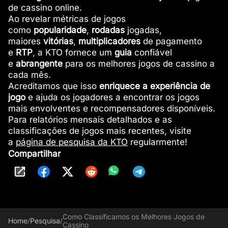
de cassino online.
Ao revelar métricas de jogos
como
popularidade
,
rodadas
jogadas,
maiores
vitórias
,
multiplicadores
de pagamento
e
RTP
, a KTO fornece um
guia
confiável
e
abrangente
para os melhores jogos de cassino a
cada mês.
Acreditamos que isso
enriquece a experiência de
jogo
e ajuda os jogadores a encontrar os jogos
mais envolventes e recompensadores disponíveis.
Para relatórios mensais detalhados e as
classificações de jogos mais recentes, visite
a
página de pesquisa da KTO
regularmente!
Compartilhar
Como Classificamos os Melhores Jogos de
Home
/
Pesquisa
/
Cassino