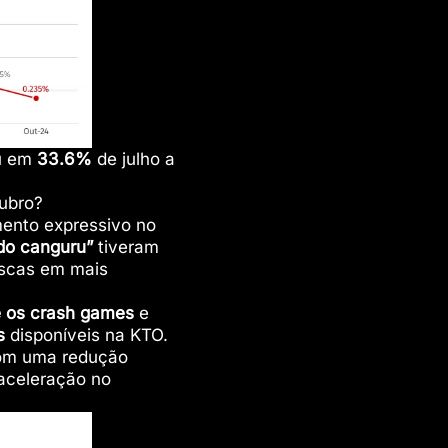
eu em
33.6%
de julho a
ubro?
ento expressivo no
do canguru”
tiveram
uscas em mais
e os crash games
e
s
disponíveis na KTO.
 com uma redução
saceleração no