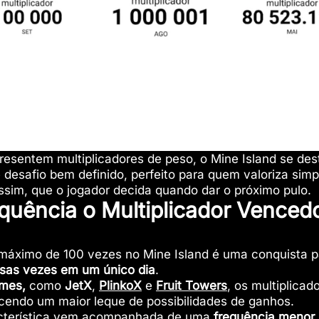
resentem multiplicadores de peso, o Mine Island se des
 desafio bem definido, perfeito para quem valoriza sim
assim, que o jogador decida quando dar o próximo pulo.
uência o Multiplicador Vencedo
r máximo de 100 vezes no Mine Island é uma conquista 
rsas vezes em um único dia
.
mes,
como
JetX
,
PlinkoX
e
Fruit Towers
, os multiplica
ecendo um maior leque de possibilidades de ganhos.
acterística vem acompanhada de uma
frequência menor