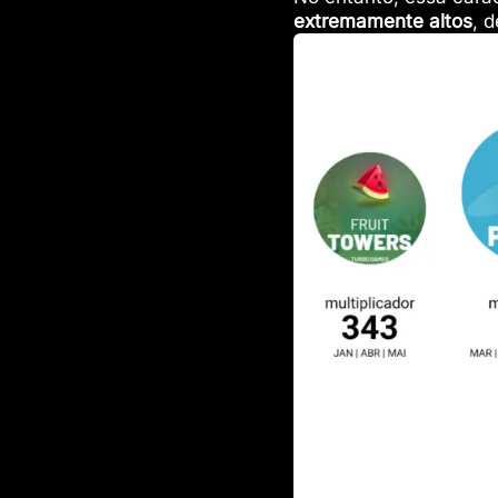
extremamente altos
, 