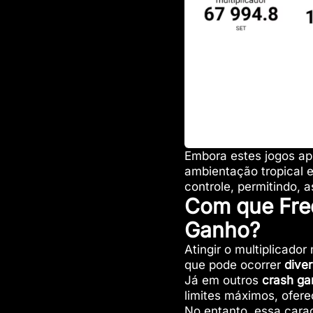
Embora estes jogos ap
ambientação tropical e
controle, permitindo, 
Com que Freq
Ganho?
Atingir o multiplicado
que pode ocorrer
dive
Já em outros
crash ga
limites máximos, ofer
No entanto, essa car