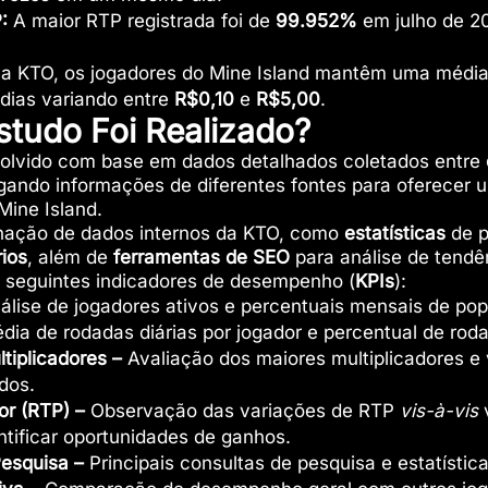
P:
A maior RTP registrada foi de
99.952%
em julho de 2
a KTO, os jogadores do Mine Island mantêm uma média
dias variando entre
R$0,10
e
R$5,00
.
tudo Foi Realizado?
volvido com base em dados detalhados coletados entre
egando informações de diferentes fontes para oferecer 
Mine Island.
nação de dados internos da KTO, como
estatísticas
de 
ios
, além de
ferramentas de
SEO
para análise de tendê
 seguintes indicadores de desempenho (
KPIs
):
álise de jogadores ativos e percentuais mensais de pop
dia de rodadas diárias por jogador e percentual de rod
tiplicadores –
Avaliação dos maiores multiplicadores e 
dos.
or (RTP) –
Observação das variações de RTP
vis-à-vis
entificar oportunidades de ganhos.
Pesquisa –
Principais consultas de pesquisa e estatística