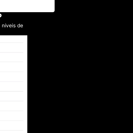
?
 níveis de