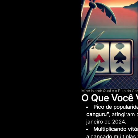
Mine Island: Qual é o Pulo do C
O Que Você V
Pico de popularid
canguru”
, atingira
janeiro de 2024.
Multiplicando vitó
alcançado múltipla