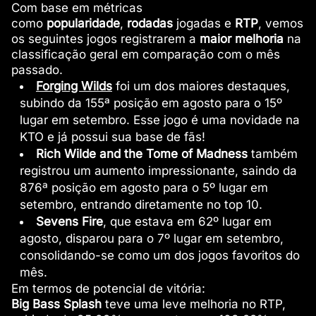
Com base em métricas
como
popularidade
,
rodadas
jogadas e
RTP
, vemos
os seguintes jogos registrarem a
maior melhoria
na
classificação geral em comparação com o mês
passado.
Forging Wilds
foi um dos maiores destaques,
subindo da 155ª posição em agosto para o 15º
lugar em setembro. Esse jogo é uma novidade na
KTO e já possui sua base de fãs!
Rich Wilde and the Tome of Madness
também
registrou um aumento impressionante, saindo da
876ª posição em agosto para o 5º lugar em
setembro, entrando diretamente no top 10.
Sevens Fire
, que estava em 62º lugar em
agosto, disparou para o 7º lugar em setembro,
consolidando-se como um dos jogos favoritos do
mês.
Em termos de potencial de vitória:
Big Bass Splash
teve uma leve melhoria no RTP,