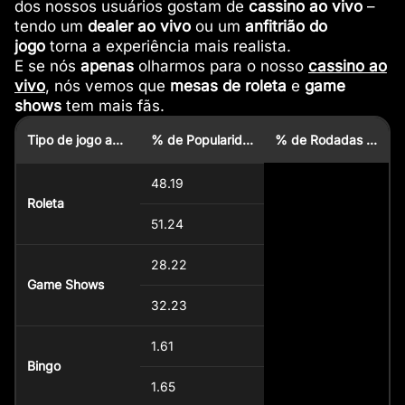
dos nossos usuários gostam de
cassino ao vivo
–
tendo um
dealer ao vivo
ou um
anfitrião do
jogo
torna a experiência mais realista.
E se nós
apenas
olharmos para o nosso
cassino ao
vivo
, nós vemos que
mesas de roleta
e
game
shows
tem mais fãs.
Tipo de jogo ao vivo
% de Popularidade em Cassino ao vivo
% de Rodadas em Cassino ao vivo
48.19
Roleta
51.24
28.22
Game Shows
32.23
1.61
Bingo
1.65