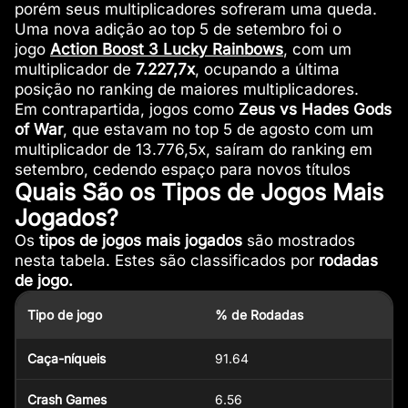
porém seus multiplicadores sofreram uma queda.
Uma nova adição ao top 5 de setembro foi o
jogo
Action Boost 3 Lucky Rainbows
, com um
multiplicador de
7.227,7x
, ocupando a última
posição no ranking de maiores multiplicadores.
Em contrapartida, jogos como
Zeus vs Hades Gods
of War
, que estavam no top 5 de agosto com um
multiplicador de 13.776,5x, saíram do ranking em
setembro, cedendo espaço para novos títulos
Quais São os Tipos de Jogos Mais
Jogados?
Os
tipos de jogos mais jogados
são mostrados
nesta tabela. Estes são classificados por
rodadas
de jogo.
Tipo de jogo
% de Rodadas
Caça-níqueis
91.64
Crash Games
6.56