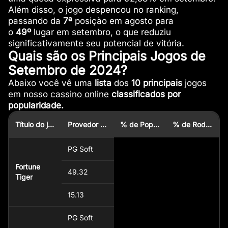
Além disso, o jogo despencou no ranking,
passando da
7ª
posição em agosto para
o
49º
lugar em setembro, o que reduziu
significativamente seu potencial de vitória.
Quais são os Principais Jogos de
Setembro de 2024?
Abaixo você vê uma
lista
dos
10 principais
jogos
em nosso
cassino online
classificados por
popularidade.
Título do jogo
Provedor de jogos
% de Popularidade
% de Rodadas
PG Soft
Fortune
49.32
Tiger
15.13
PG Soft