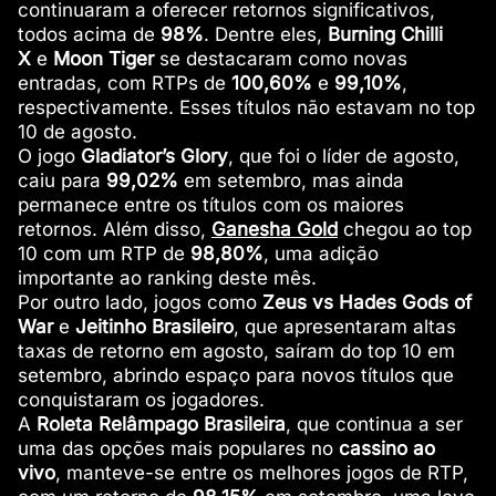
continuaram a oferecer retornos significativos,
todos acima de
98%
. Dentre eles,
Burning Chilli
X
e
Moon Tiger
se destacaram como novas
entradas, com RTPs de
100,60%
e
99,10%
,
respectivamente. Esses títulos não estavam no top
10 de agosto.
O jogo
Gladiator’s Glory
, que foi o líder de agosto,
caiu para
99,02%
em setembro, mas ainda
permanece entre os títulos com os maiores
retornos. Além disso,
Ganesha Gold
chegou ao top
10 com um RTP de
98,80%
, uma adição
importante ao ranking deste mês.
Por outro lado, jogos como
Zeus vs Hades Gods of
War
e
Jeitinho Brasileiro
, que apresentaram altas
taxas de retorno em agosto, saíram do top 10 em
setembro, abrindo espaço para novos títulos que
conquistaram os jogadores.
A
Roleta Relâmpago Brasileira
, que continua a ser
uma das opções mais populares no
cassino ao
vivo
, manteve-se entre os melhores jogos de RTP,