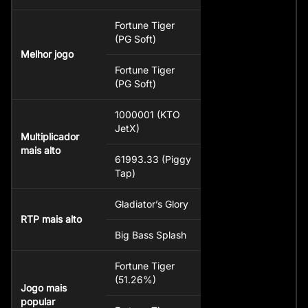
Fortune Tiger
(PG Soft)
Melhor jogo
Fortune Tiger
(PG Soft)
1000001 (KTO
JetX)
Multiplicador
mais alto
61993.33 (Piggy
Tap)
Gladiator’s Glory
RTP mais alto
Big Bass Splash
Fortune Tiger
(51.26%)
Jogo mais
popular