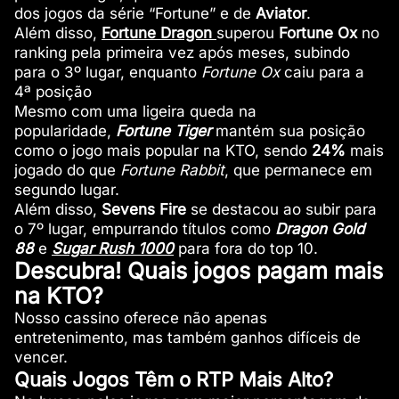
dos jogos da série “Fortune” e de
Aviator
.
Além disso,
Fortune Dragon
superou
Fortune Ox
no
ranking pela primeira vez após meses, subindo
para o 3º lugar, enquanto
Fortune Ox
caiu para a
4ª posição
Mesmo com uma ligeira queda na
popularidade,
Fortune Tiger
mantém sua posição
como o jogo mais popular na KTO, sendo
24%
mais
jogado do que
Fortune Rabbit
, que permanece em
segundo lugar.
Além disso,
Sevens Fire
se destacou ao subir para
o 7º lugar, empurrando títulos como
Dragon Gold
88
e
Sugar Rush 1000
para fora do top 10.
Descubra! Quais jogos pagam mais
na KTO?
Nosso cassino oferece não apenas
entretenimento, mas também ganhos difíceis de
vencer.
Quais Jogos Têm o RTP Mais Alto?