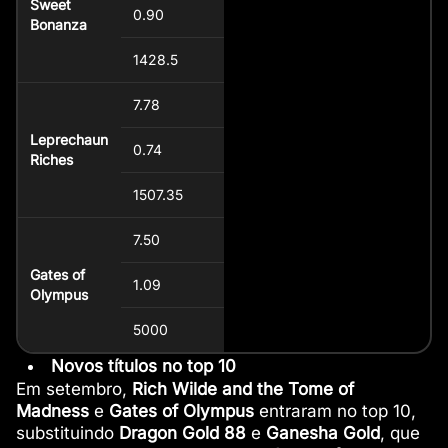
Sweet
0.90
Bonanza
1428.5
7.78
Leprechaun
0.74
Riches
1507.35
7.50
Gates of
1.09
Olympus
5000
Novos títulos no top 10
Em setembro,
Rich Wilde and the Tome of
Madness
e
Gates of Olympus
entraram no top 10,
substituindo
Dragon Gold 88
e
Ganesha Gold
, que