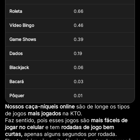
Roleta
0.66
Vídeo Bingo
0.46
Game Shows
0.39
Dados
0.19
Blackjack
0.06
Bacará
0.03
Pôquer
0.01
Nossos caça-níqueis online
são de longe os tipos
de jogos
mais jogados
na KTO.
Faz sentido, pois esses jogos são
mais fáceis de
jogar no celular
e tem
rodadas de jogo bem
curtas,
apenas alguns segundos por rodada.