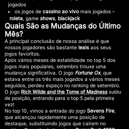
jogados
os jogos de
cassino ao vivo
mais jogados –
roleta
, game
shows
,
blackjack
Quais São as Mudanças do Último
Mês?
A principal conclusão de nossa análise é que
nossos jogadores são bastante
leais
aos seus
jogos favoritos.
Após vários meses de estabilidade no top 5 dos
jogos mais populares, setembro trouxe uma
mudança significativa. O jogo
Fortune Ox
, que
estava entre os três mais jogados a vários meses
seguidos, perdeu espaço no ranking de setembro.
O jogo
Rich Wilde and the Tome of Madness
subiu
de posição, entrando para o top 5 pela primeira
vez!
No top 10, vimos a entrada do jogo
Sevens Fire
,
que alcançou rapidamente uma posição de
destaque, substituindo jogos que caíram no