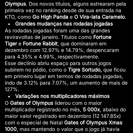
Olympus
. Dos novos títulos, alguns estrearam pela
primeira vez no ranking desde de sua entrada na
KTO, como
Go High Panda
e
O Vira-lata Caramelo
.
Grandes mudanças nas rodadas jogadas
As rodadas jogadas foram uma das grandes
reviravoltas de janeiro. Títulos como
Fortune
Tiger
e
Fortune Rabbit
, que dominaram em
dezembro com 12.97% e 14.79%, despencaram
para 4.35% e 4.99%, respectivamente.
Esse declínio abriu espaço para outros jogos
subirem no pódio, como o
Tigre Sortudo,
que ficou
em primeiro lugar em termos de rodadas jogadas,
indo de 3.12% para 7.07%, um aumento de mais de
127%.
Variações nos multiplicadores máximos
O
Gates of Olympus
liderou com o maior
multiplicador registrado no mês,
5 000x
, abaixo do
maior valor registrado em dezembro (12 147.85x)
com o especial de Natal
Gates of Olympus Xmas
1000
, mas mantendo o valor que o jogo já havia