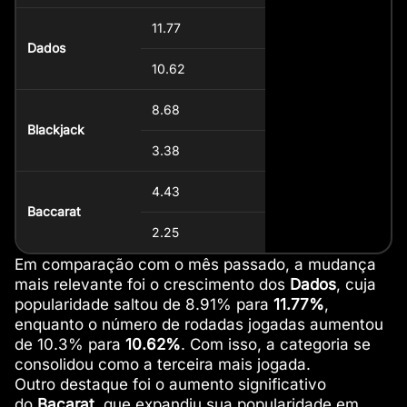
11.77
Dados
10.62
8.68
Blackjack
3.38
4.43
Baccarat
2.25
Em comparação com o mês passado, a mudança
mais relevante foi o crescimento dos
Dados
, cuja
popularidade saltou de 8.91% para
11.77%
,
enquanto o número de rodadas jogadas aumentou
de 10.3% para
10.62%
. Com isso, a categoria se
consolidou como a terceira mais jogada.
Outro destaque foi o aumento significativo
do
Bacarat
, que expandiu sua popularidade em