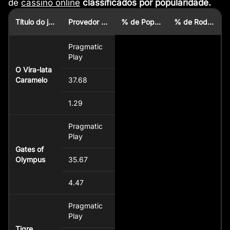
de
cassino online
classificados por popularidade.
Título do jogo
Provedor de jogos
% de Popularidade
% de Rodadas
Pragmatic
Play
O Vira-lata
Caramelo
37.68
1.29
Pragmatic
Play
Gates of
Olympus
35.67
4.47
Pragmatic
Play
Tigre