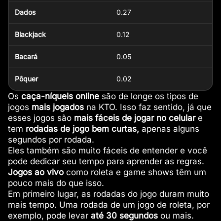
Dados
0.27
Blackjack
0.12
Bacará
0.05
Pôquer
0.02
Os
caça-níqueis online
são de longe os tipos de
jogos
mais jogados
na KTO. Isso faz sentido, já que
esses jogos são
mais fáceis de jogar no celular
e
tem
rodadas de jogo bem curtas,
apenas alguns
segundos por rodada.
Eles também são muito fáceis de entender e você
pode dedicar seu tempo para aprender as regras.
Jogos ao vivo
como roleta e game shows têm um
pouco mais do que isso.
Em primeiro lugar, as rodadas do jogo duram muito
mais tempo. Uma rodada de um jogo de roleta, por
exemplo, pode levar
até 30 segundos
ou mais.