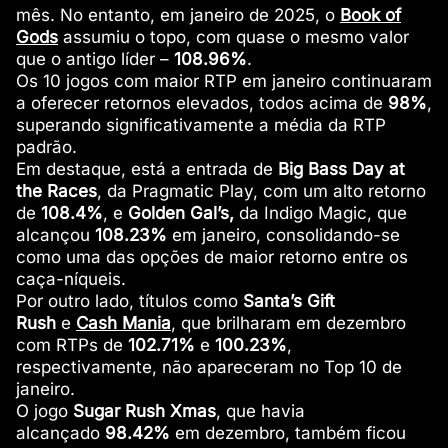
mês. No entanto, em janeiro de 2025, o
Book of
Gods
assumiu o topo, com quase o mesmo valor
que o antigo líder –
108.96%
.
Os 10 jogos com maior RTP em janeiro continuaram
a oferecer retornos elevados, todos acima de
98%
,
superando significativamente a média da RTP
padrão.
Em destaque, está a entrada de
Big Bass Day at
the Races
, da Pragmatic Play, com um alto retorno
de
108.4%
, e
Golden Gal’s,
da Indigo Magic, que
alcançou
108.23%
em janeiro, consolidando-se
como uma das opções de maior retorno entre os
caça-níqueis.
Por outro lado, títulos como
Santa’s Gift
Rush
e
Cash Mania
, que brilharam em dezembro
com RTPs de
102.71%
e
100.23%
,
respectivamente, não apareceram no Top 10 de
janeiro.
O jogo
Sugar Rush Xmas
, que havia
alcançado
98.42%
em dezembro, também ficou