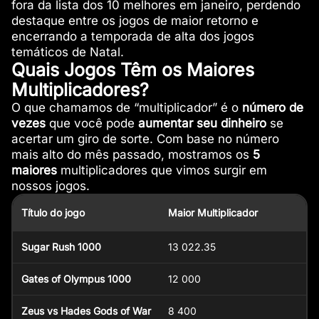
fora da lista dos 10 melhores em janeiro, perdendo
destaque entre os jogos de maior retorno e
encerrando a temporada de alta dos jogos
temáticos de Natal.
Quais Jogos Têm os Maiores
Multiplicadores?
O que chamamos de “multiplicador” é o
número de
vezes
que você pode
aumentar seu dinheiro
se
acertar um giro de sorte. Com base no número
mais alto do mês passado, mostramos os
5
maiores
multiplicadores que vimos surgir em
nossos jogos.
Título do jogo
Maior Multiplicador
Sugar Rush 1000
13 022.35
Gates of Olympus 1000
12 000
Zeus vs Hades Gods of War
8 400