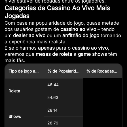
nível estável de rodadas entre os jogadores.
Categorias de Cassino Ao Vivo Mais
Jogadas
Com base na popularidade do jogo, quase metade
dos usuários gostam de
cassino ao vivo
– tendo
um
dealer ao vivo
ou um
anfitrião do jogo
tornando
a experiência mais realista.
E se olharmos
apenas
para o
cassino ao vivo
,
veremos que
mesas de roleta
e
game shows
têm
mais fãs.
Tipo de jogo ao vivo
% de Popularidadeem Cassino ao vivo
% de Rodadasem Cassino ao vivo
46.44
Roleta
54.63
28.14
Shows
28.79