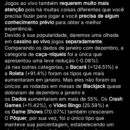
Jogos ao vivo também
requerem muito mais
atenção
pois há muitas coisas diferentes que você
precisa fazer para jogar e você
precisa de algum
conhecimento prévio
para obter a melhor
experiência.
Devido à sua popularidade, daremos uma olhada
em
cassino ao vivo
jogos
separadamente
.
Comparando os dados de janeiro com dezembro, a
categoria de
caça-níqueis
foi a única que
apresentou uma leve redução (-0.08%).
Já nas outras categorias, o
Bacará
(+124.51%) e
a
Roleta
(+91.4%) foram os tipos que mais
aumentaram em janeiro. Mas eles não foram os
únicos: as rodadas em mesas de
Blackjack
quase
dobraram de dezembro a janeiro e
os
Dados
aumentaram em mais de 55%. Os
Crash
Games
(+11.42%), o
Vídeo Bingo
(25.59%) e
os
Game Shows
(70.07%) também cresceram.
O
Pôquer
, por sua vez, foi o único tipo que
manteve sua porcentagem, estabelecendo um