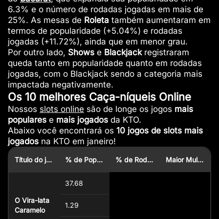
6.3% e o número de rodadas jogadas em mais de
25%. As mesas de
Roleta
também aumentaram em
termos de popularidade (+5.04%) e rodadas
jogadas (+11.72%), ainda que em menor grau.
Por outro lado,
Shows
e
Blackjack
registraram
queda tanto em popularidade quanto em rodadas
jogadas, com o Blackjack sendo a categoria mais
impactada negativamente.
Os 10 melhores Caça-níqueis Online
Nossos
slots online
são de longe os jogos
mais
populares
e
mais jogados
da KTO.
Abaixo você encontrará os
10 jogos de slots mais
jogados
na KTO em janeiro!
Título do jogo
% de Popularidade
% de Rodadas
Maior Multiplicador
37.68
O Vira-lata
1.29
Caramelo