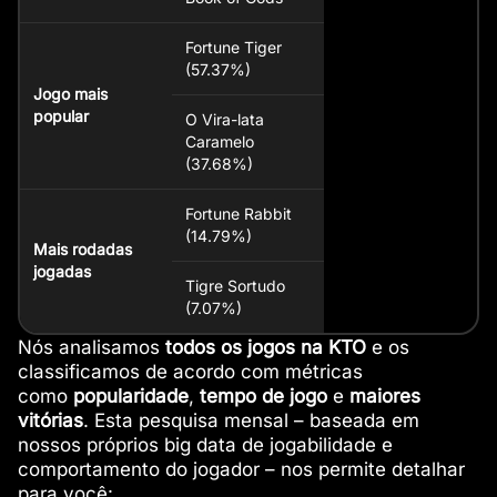
Fortune Tiger
(57.37%)
Jogo mais
popular
O Vira-lata
Caramelo
(37.68%)
Fortune Rabbit
(14.79%)
Mais rodadas
jogadas
Tigre Sortudo
(7.07%)
Nós analisamos
todos os jogos na KTO
e os
classificamos de acordo com métricas
como
popularidade
,
tempo de jogo
e
maiores
vitórias
. Esta pesquisa mensal – baseada em
nossos próprios big data de jogabilidade e
comportamento do jogador – nos permite detalhar
para você: