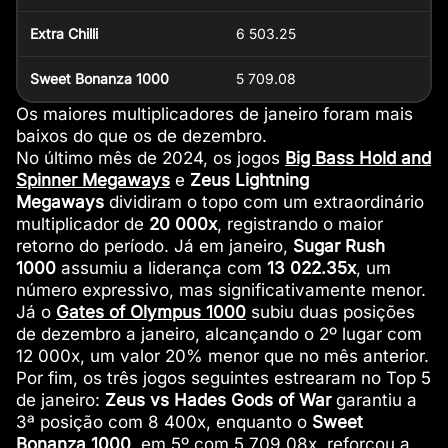
Extra Chilli
6 503.25
Sweet Bonanza 1000
5 709.08
Os maiores multiplicadores de janeiro foram mais
baixos do que os de dezembro.
No último mês de 2024, os jogos
Big Bass Hold and
Spinner Megaways
e
Zeus Lightning
Megaways
dividiram o topo com um extraordinário
multiplicador de
20 000x
, registrando o maior
retorno do período. Já em janeiro,
Sugar Rush
1000
assumiu a liderança com
13 022.35x
, um
número expressivo, mas significativamente menor.
Já o
Gates of Olympus 1000
subiu duas posições
de dezembro a janeiro, alcançando o 2º lugar com
12 000x, um valor 20% menor que no mês anterior.
Por fim, os três jogos seguintes estrearam no Top 5
de janeiro:
Zeus vs Hades Gods of War
garantiu a
3ª posição com 8 400x, enquanto o
Sweet
Bonanza 1000
, em 5º com 5 709.08x, reforçou a