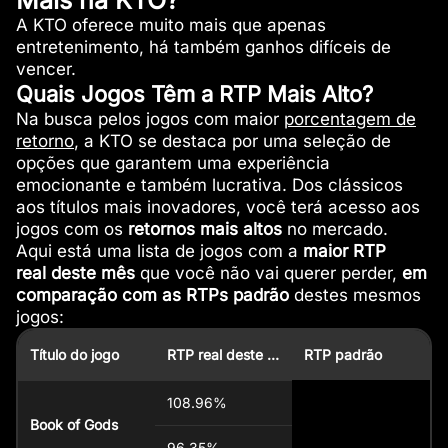
A KTO oferece muito mais que apenas
entretenimento, há também ganhos difíceis de
vencer.
Quais Jogos Têm a RTP Mais Alto?
Na busca pelos jogos com maior
porcentagem de
retorno
, a KTO se destaca por uma seleção de
opções que garantem uma experiência
emocionante e também lucrativa. Dos clássicos
aos títulos mais inovadores, você terá acesso aos
jogos com os
retornos mais altos
no mercado.
Aqui está uma lista de jogos com a
maior RTP
real
deste mês
que você não vai querer perder,
em
comparação com as RTPs padrão
destes mesmos
jogos:
Título do jogo
RTP real deste mês
RTP padrão
108.96%
Book of Gods
96.35%