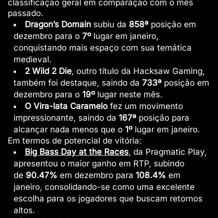
classificação geral em comparação com o mês
passado.
Dragon’s Domain
subiu da
858ª
posição em
dezembro para o
7º
lugar em janeiro,
conquistando mais espaço com sua temática
medieval.
2 Wild 2 Die
, outro título da Hacksaw Gaming,
também foi destaque, saindo da
733ª
posição em
dezembro para o
19º
lugar neste mês.
O Vira-lata Caramelo
fez um movimento
impressionante, saindo da
167ª
posição para
alcançar nada menos que o
1º
lugar em janeiro.
Em termos de potencial de vitória:
Big Bass Day at the Races
, da Pragmatic Play,
apresentou o maior ganho em RTP, subindo
de
90.47%
em dezembro para
108.4%
em
janeiro, consolidando-se como uma excelente
escolha para os jogadores que buscam retornos
altos.