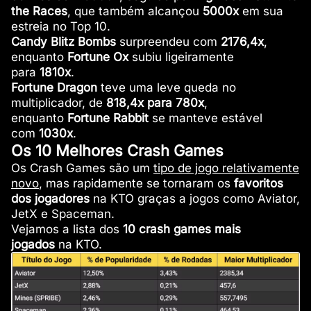
the Races
, que também alcançou
5000x
em sua
estreia no Top 10.
Candy Blitz Bombs
surpreendeu com
2176,4x
,
enquanto
Fortune Ox
subiu ligeiramente
para
1810x
.
Fortune Dragon
teve uma leve queda no
multiplicador, de
818,4x para 780x
,
enquanto
Fortune Rabbit
se manteve estável
com
1030x
.
Os 10 Melhores Crash Games
Os Crash Games são um
tipo de jogo relativamente
novo
, mas rapidamente se tornaram os
favoritos
dos jogadores
na KTO graças a jogos como Aviator,
JetX e Spaceman.
Vejamos a lista dos
10 crash games mais
jogados
na KTO.