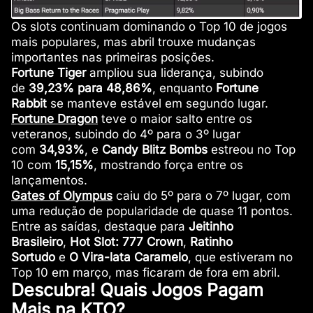
Os slots continuam dominando o Top 10 de jogos
mais populares, mas abril trouxe mudanças
importantes nas primeiras posições.
Fortune Tiger
ampliou sua liderança, subindo
de
39,23% para 48,86%
, enquanto
Fortune
Rabbit
se manteve estável em segundo lugar.
Fortune Dragon
teve o maior salto entre os
veteranos, subindo do 4º para o 3º lugar
com
34,93%
, e
Candy Blitz Bombs
estreou no Top
10 com
15,15%
, mostrando força entre os
lançamentos.
Gates of Olympus
caiu do 5º para o 7º lugar, com
uma redução de popularidade de quase 11 pontos.
Entre as saídas, destaque para
Jeitinho
Brasileiro
,
Hot Slot: 777 Crown
,
Ratinho
Sortudo
e
O Vira-lata Caramelo
, que estiveram no
Top 10 em março, mas ficaram de fora em abril.
Descubra! Quais Jogos Pagam
Mais na KTO?