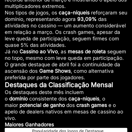
multiplicadores extremos.
Nos tipos de jogos, os
caça-níqueis
reforçaram seu
domínio, representando agora
93,09%
das
atividades no cassino — um aumento considerável
em relação a março. Os crash games, apesar da
leve queda de participação, seguem firmes com
quase 5% das atividades.
Já no
Cassino ao Vivo
, as
mesas de roleta
seguem
no topo, mesmo com leve queda em participação.
O grande destaque de abril foi a continuidade da
ascensão dos
Game Shows
, como alternativa
preferida por parte dos jogadores.
Destaques da Classificação Mensal
Os destaques deste mês incluem
o
domínio
consistente dos
caça-níqueis
, o
maior
potencial de ganho
dos
crash games
e o
apelo de dealers nativos em mesas de cassino ao
vivo.
Maiores Ganhadores