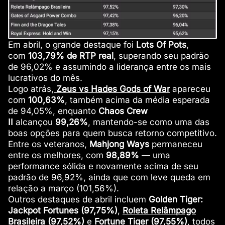
Em abril, o grande destaque foi
Lots Of Pots
,
com
103,79% de RTP real
, superando seu padrão
de 96,02% e assumindo a liderança entre os mais
lucrativos do mês.
Logo atrás,
Zeus vs Hades Gods of War
apareceu
com
100,63%
, também acima da média esperada
de 94,05%, enquanto
Chaos Crew
II
alcançou
99,26%
, mantendo-se como uma das
boas opções para quem busca retorno competitivo.
Entre os veteranos,
Mahjong Ways
permaneceu
entre os melhores, com
98,89%
— uma
performance sólida e novamente acima de seu
padrão de 96,92%, ainda que com leve queda em
relação a março (101,56%).
Outros destaques de abril incluem
Golden Tiger:
Jackpot Fortunes (97,75%)
,
Roleta Relâmpago
Brasileira
(97,52%)
e
Fortune Tiger (97,55%)
, todos