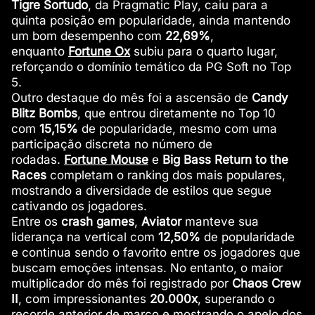
Tigre Sortudo
, da Pragmatic Play, caiu para a
quinta posição em popularidade, ainda mantendo
um bom desempenho com
22,69%
,
enquanto
Fortune Ox
subiu para o quarto lugar,
reforçando o domínio temático da PG Soft no Top
5.
Outro destaque do mês foi a ascensão de
Candy
Blitz Bombs
, que entrou diretamente no Top 10
com
15,15%
de popularidade, mesmo com uma
participação discreta no número de
rodadas.
Fortune Mouse
e
Big Bass Return to the
Races
completam o ranking dos mais populares,
mostrando a diversidade de estilos que segue
cativando os jogadores.
Entre os
crash games
,
Aviator
manteve sua
liderança na vertical com
12,50%
de popularidade
e continua sendo o favorito entre os jogadores que
buscam emoções intensas. No entanto, o maior
multiplicador do mês foi registrado por
Chaos Crew
II
, com impressionantes
20.000x
, superando o
recorde anterior de março e mostrando o apelo dos