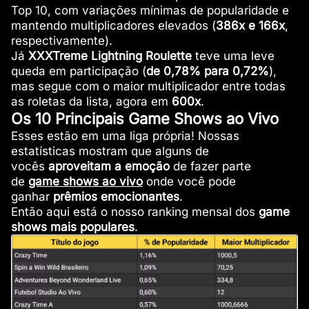
Top 10, com variações mínimas de popularidade e
mantendo multiplicadores elevados (
386x e 166x
,
respectivamente).
Já
XXXTreme Lightning Roulette
teve uma leve
queda em participação (
de 0,78% para 0,72%
),
mas segue com o maior multiplicador entre todas
as roletas da lista, agora em
600x
.
Os 10 Principais Game Shows ao Vivo
Esses estão em uma liga própria! Nossas
estatísticas mostram que alguns de
vocês
aproveitam a emoção
de fazer parte
de
game shows ao vivo
onde você pode
ganhar
prêmios emocionantes
.
Então aqui está o nosso ranking mensal dos
game
shows mais populares
.