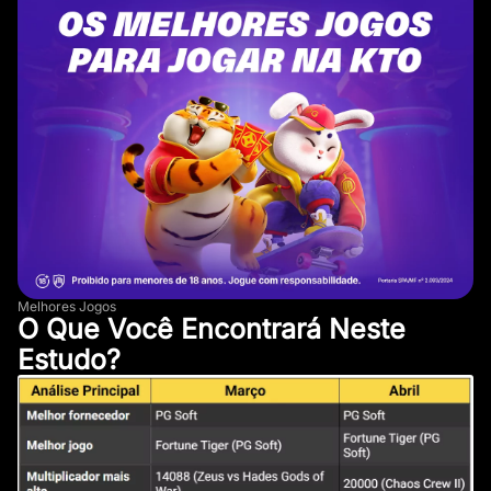
Melhores Jogos
O Que Você Encontrará Neste
Estudo?