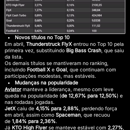
Novos títulos no Top 10
Em abril,
Thunderstruck FlyX
entrou no Top 10 pela
primeira vez, substituindo
Big Bass Crash
, que saiu
da lista.
Os demais títulos se mantiveram no ranking,
incluindo
Football X
e
Goal
, que continuam com
participações modestas, mas estáveis.
Mudanças na popularidade
Aviator
manteve a liderança, mesmo com leve
queda na popularidade (
de 12,67% para 12,50%
) e
nas rodadas jogadas.
JetX
caiu de
4,15% para 2,88%
, perdendo força
em abril, assim como
Spaceman
, que recuou
de
1,84% para 2,36%
.
Já
KTO High Flyer
se manteve estável com
2,27%
,