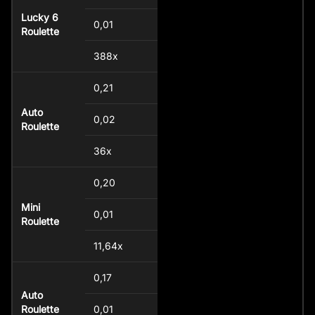
Lucky 6
0,01
Roulette
388x
0,21
Auto
0,02
Roulette
36x
0,20
Mini
0,01
Roulette
11,64x
0,17
Auto
Roulette
0,01