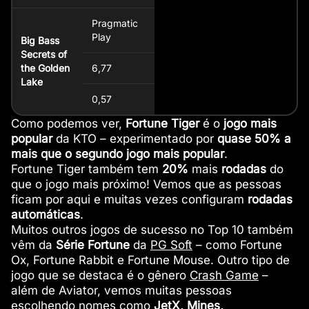
Pragmatic
Play
Big Bass
Secrets of
the Golden
6,77
Lake
0,57
Como podemos ver,
Fortune Tiger
é o
jogo mais
popular
da KTO – experimentado por
quase 50% a
mais que o segundo jogo mais popular
.
Fortune Tiger também tem
20%
mais
rodadas
do
que o jogo mais próximo! Vemos que as pessoas
ficam por aqui e muitas vezes configuram
rodadas
automáticas
.
Muitos outros jogos de sucesso no Top 10 também
vêm da
Série Fortune
da
PG Soft
– como Fortune
Ox, Fortune Rabbit e Fortune Mouse. Outro tipo de
jogo que se destaca é o gênero
Crash Game
–
além de Aviator, vemos muitas pessoas
escolhendo nomes como
JetX, Mines,