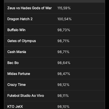
Zeus vs Hades Gods of War
115,59%
Dragon Hatch 2
100,54%
Buffalo Win
98,73%
Gates of Olympus
98,71%
Cash Mania
98,71%
Bac Bo
98,64%
Midas Fortune
98,47%
Crazy Time
98,12%
Futebol Studio Ao Vivo
98,11%
KTO JetX
98,10%