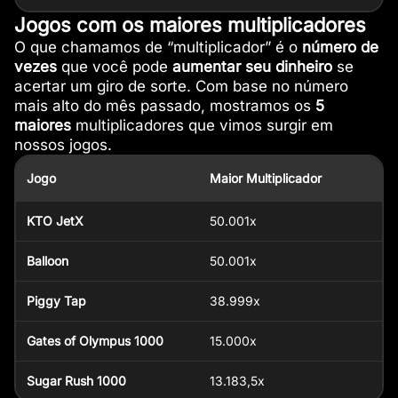
Jogos com os maiores multiplicadores
O que chamamos de “multiplicador” é o
número de
vezes
que você pode
aumentar seu dinheiro
se
acertar um giro de sorte. Com base no número
mais alto do mês passado, mostramos os
5
maiores
multiplicadores que vimos surgir em
nossos jogos.
Jogo
Maior Multiplicador
KTO JetX
50.001x
Balloon
50.001x
Piggy Tap
38.999x
Gates of Olympus 1000
15.000x
Sugar Rush 1000
13.183,5x