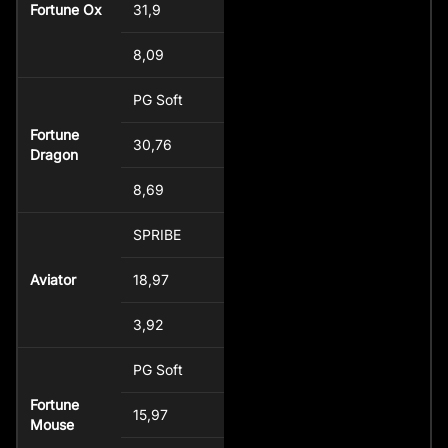
Fortune Ox
31,9
8,09
PG Soft
Fortune
30,76
Dragon
8,69
SPRIBE
Aviator
18,97
3,92
PG Soft
Fortune
15,97
Mouse