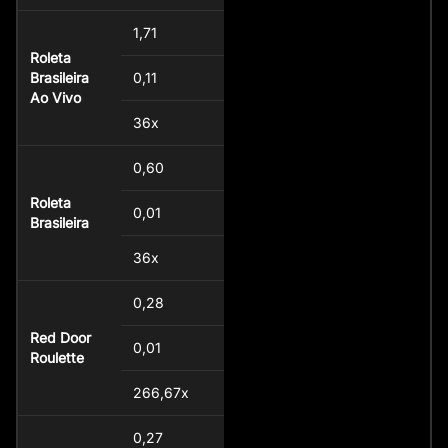
1,71
Roleta
Brasileira
0,11
Ao Vivo
36x
0,60
Roleta
0,01
Brasileira
36x
0,28
Red Door
0,01
Roulette
266,67x
0,27