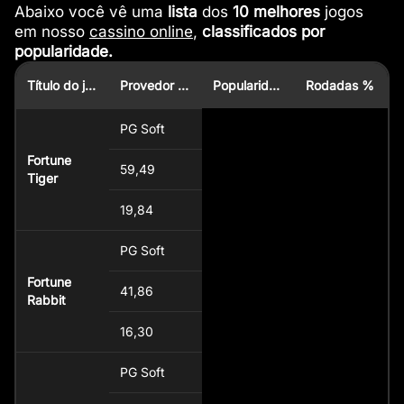
Abaixo você vê uma
lista
dos
10 melhores
jogos
em nosso
cassino online
,
classificados por
popularidade.
Título do jogo
Provedor de jogos
Popularidade
Rodadas %
PG Soft
Fortune
59,49
Tiger
19,84
PG Soft
Fortune
41,86
Rabbit
16,30
PG Soft