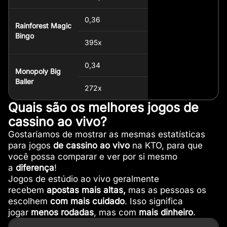
0,36
Rainforest Magic
Bingo
395x
0,34
Monopoly Big
Baller
272x
Quais são os melhores jogos de
cassino ao vivo?
Gostaríamos de mostrar as mesmas estatísticas
para jogos
de cassino ao vivo
na KTO, para que
você possa comparar e ver por si mesmo
a
diferença
!
Jogos de estúdio ao vivo geralmente
recebem
apostas mais altas,
mas as pessoas os
escolhem
com mais cuidado
. Isso significa
jogar
menos rodadas
, mas com
mais dinheiro
.