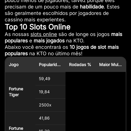
pouco menos de jogadores, talvez porque eles
precisam de um pouco mais de
habilidade
. Estes
são geralmente escolhidos por jogadores de
cassino mais experientes.
Top 10 Slots Online
As nossas
slots online
são de longe os jogos
mais
populares
e
mais jogados
na KTO.
Abaixo você encontrará os
10 jogos de slot mais
populares
na KTO no último mês!
Jogo
Popularidade
Rodadas %
Maior Multiplicador
59,49
Fortune
19,84
Tiger
2500x
41,86
Fortune