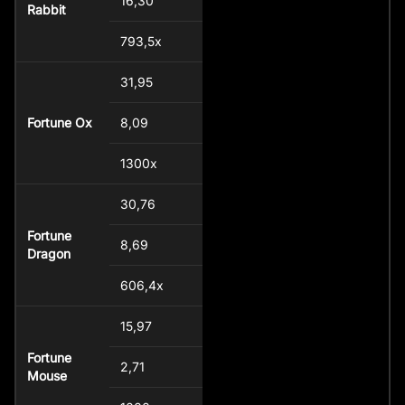
16,30
Rabbit
793,5x
31,95
Fortune Ox
8,09
1300x
30,76
Fortune
8,69
Dragon
606,4x
15,97
Fortune
2,71
Mouse