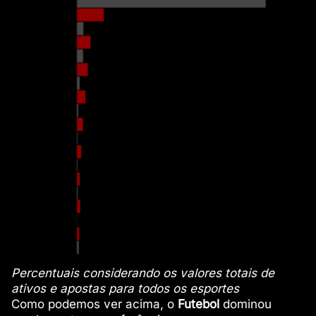
Percentuais considerando os valores totais de
ativos e apostas para todos os esportes
Como podemos ver acima, o
Futebol
dominou