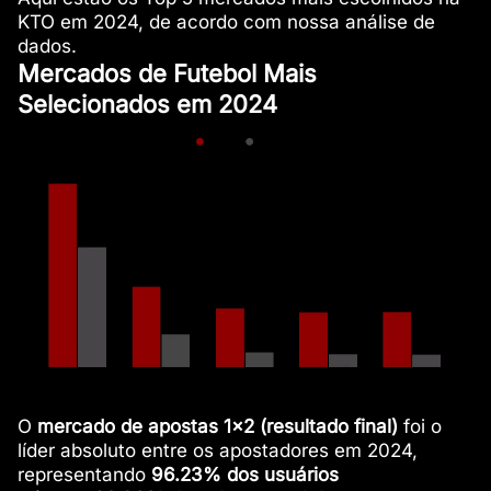
KTO em 2024, de acordo com nossa análise de
dados.
Mercados de Futebol Mais
Selecionados em 2024
O
mercado de apostas 1×2 (resultado final)
foi o
líder absoluto entre os apostadores em 2024,
representando
96.23% dos usuários