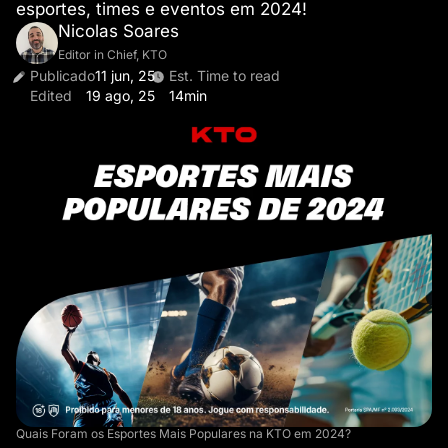
esportes, times e eventos em 2024!
Nicolas Soares
Editor in Chief, KTO
Publicado
11 jun, 25
Est. Time to read
Edited
19 ago, 25
14min
Quais Foram os Esportes Mais Populares na KTO em 2024?