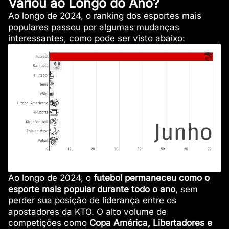
Variou ao Longo do Ano?
Ao longo de 2024, o ranking dos esportes mais
populares passou por algumas mudanças
interessantes, como pode ser visto abaixo:
Ao longo de 2024, o
futebol permaneceu como o
esporte mais popular durante todo o ano
, sem
perder sua posição de liderança entre os
apostadores da KTO. O alto volume de
competições como
Copa América, Libertadores e