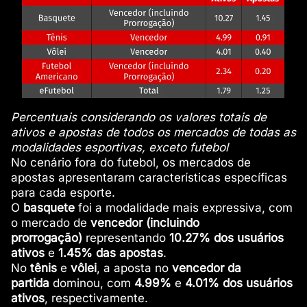
Percentuais considerando os valores totais de
ativos e apostas de todos os mercados de todas as
modalidades esportivas, exceto futebol
No cenário fora do futebol, os mercados de
apostas apresentaram características específicas
para cada esporte.
O
basquete
foi a modalidade mais expressiva, com
o mercado de
vencedor (incluindo
prorrogação)
representando
10.27% dos usuários
ativos
e
1.45% das apostas
.
No
tênis
e
vôlei
, a aposta no
vencedor da
partida
dominou, com
4.99%
e
4.01% dos usuários
ativos
, respectivamente.