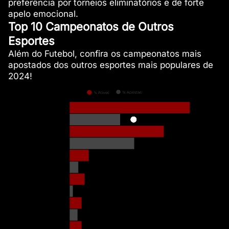
preferência por torneios eliminatórios e de forte
apelo emocional.
Top 10 Campeonatos de Outros
Esportes
Além do Futebol, confira os campeonatos mais
apostados dos outros esportes mais populares de
2024!