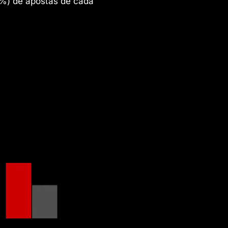
(%) de apostas de cada