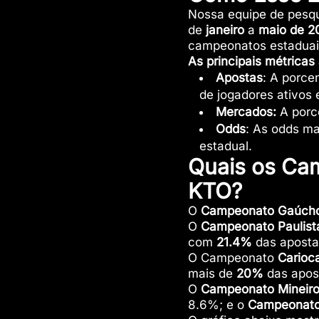
Nossa equipe de pesqu
de
janeiro
a
maio de 2
campeonatos estadua
As principais métricas
Apostas
: A porce
de jogadores ativos
Mercados:
A porc
Odds
: As odds ma
estadual.
Quais os Ca
KTO?
O
Campeonato Gaúch
O
Campeonato Paulist
com
21.4%
das aposta
O Campeonato
Carioc
mais de
20%
das apos
O
Campeonato Mineir
8.6%; e o
Campeonato