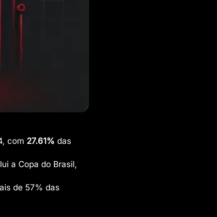
24, com
27.61%
das
ui a Copa do Brasil,
ais de 57% das