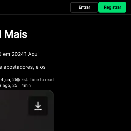
Entrar
Registrar
l Mais
TO em 2024? Aqui
s apostadores, e os
4 jun, 25
Est. Time to read
9 ago, 25
4min