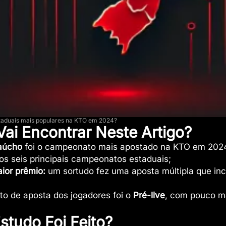
taduais mais populares na KTO em 2024?
ai Encontrar Neste Artigo?
aúcho
foi o campeonato mais apostado na KTO em 20
os seis principais campeonatos estaduais;
ior prêmio:
um sortudo fez uma aposta múltipla que incl
ito de aposta dos jogadores foi o
Pré-live
, com pouco m
tudo Foi Feito?