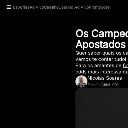
Esportes
Ao Vivo
Cassino
Cassino Ao Vivo
Promoções
Os Campeon
Apostados
Quer saber quais os 
vamos te contar tudo!
Para os amantes de
fu
odds mais interessant
Nicolas Soares
Editor in Chief, KTO