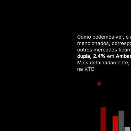
Como podemos ver, o
mencionados, corresp
outros mercados fica
dupla
,
2.4%
em
Ambas
Mais detalhadamente, 
na KTO: