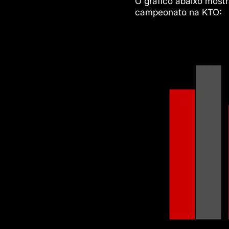
O gráfico abaixo most
campeonato na KTO: