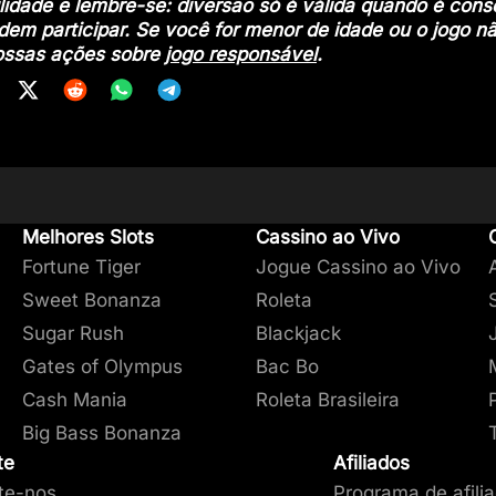
idade e lembre-se: diversão só é válida quando é cons
em participar. Se você for menor de idade ou o jogo não
nossas ações sobre
jogo responsável
.
Melhores Slots
Cassino ao Vivo
Fortune Tiger
Jogue Cassino ao Vivo
Sweet Bonanza
Roleta
Sugar Rush
Blackjack
Gates of Olympus
Bac Bo
Cash Mania
Roleta Brasileira
Big Bass Bonanza
te
Afiliados
te-nos
Programa de afili