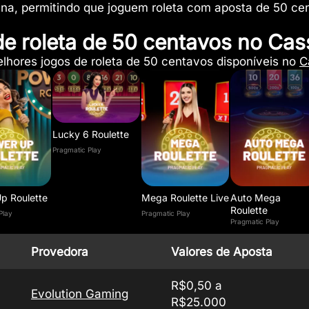
a, permitindo que joguem roleta com aposta de 50 ce
de roleta de 50 centavos no Ca
lhores jogos de roleta de 50 centavos disponíveis no
C
Lucky 6 Roulette
Pragmatic Play
p Roulette
Mega Roulette Live
Auto Mega
Roulette
Play
Pragmatic Play
Pragmatic Play
Provedora
Valores de Aposta
R$0,50 a
Evolution Gaming
R$25.000