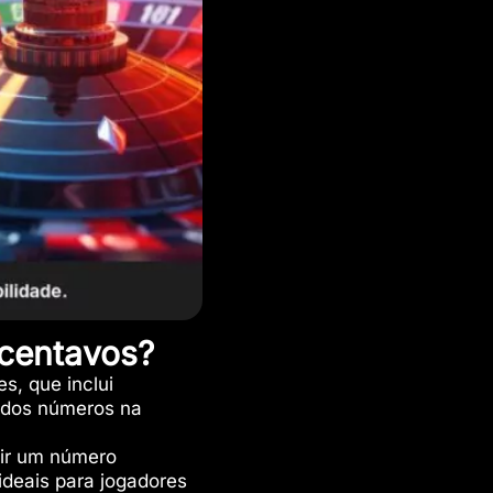
 centavos?
s, que inclui
 dos números na
air um número
ideais para jogadores