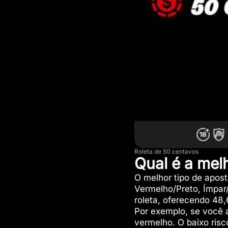
Roleta de 50 centavos
Qual é a mel
O melhor tipo de apo
Vermelho/Preto, Ímpar
roleta, oferecendo 48
Por exemplo, se você 
vermelho. O baixo ris