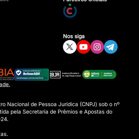
Nos siga
ade.
ro Nacional de Pessoa Jurídica (CNPJ) sob o nº
da pela Secretaria de Prêmios e Apostas do
024.
tas.