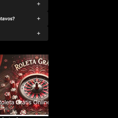
ntavos?
Roleta Grátis Online
Regras da Role
7/06/25
27/06/25