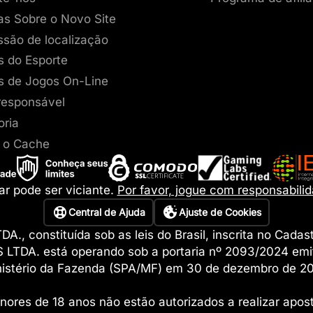
as Sobre o Novo Site
ssão de localização
s do Esporte
s de Jogos On-Line
responsável
oria
 o Cache
ar pode ser viciante.
Por favor, jogue com responsabilid
Central de Ajuda
Ajuste de Cookies
 constituída sob as leis do Brasil, inscrita no Cadast
A. está operando sob a portaria nº 2093/2024 emiti
istério da Fazenda (SPA/MF) em 30 de dezembro de 2
ores de 18 anos não estão autorizados a realizar apos