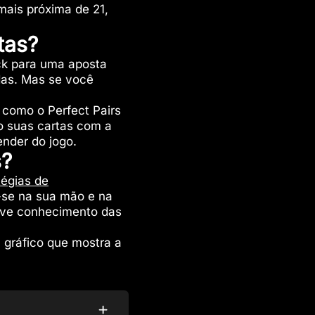
mais próxima de 21,
tas?
ack para uma aposta
ídas. Mas se você
, como o Perfect Pairs
o suas cartas com a
ender do jogo.
s?
tégias de
-se na sua mão e na
olve conhecimento das
 gráfico que mostra a