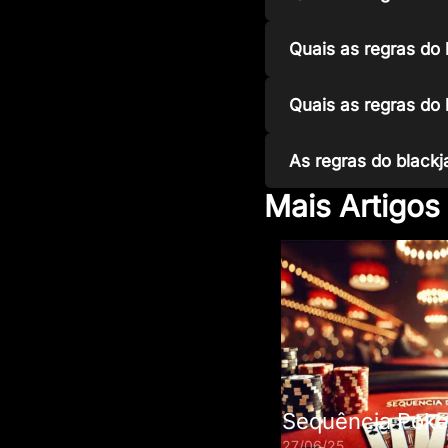
Quais as regras do
Quais as regras do 
As regras do black
Mais Artigos
Sequência Poke
27/06/25