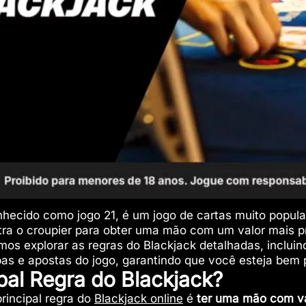
hecido como jogo 21, é um jogo de cartas muito popul
tra o croupier para obter uma mão com um valor mais pr
mos explorar as regras do Blackjack detalhadas, incluin
apas e apostas do jogo, garantindo que você esteja bem
ipal Regra do Blackjack?
principal regra do
Blackjack online
é
ter uma mão com va