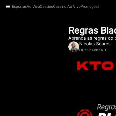
Esportes
Ao Vivo
Cassino
Cassino Ao Vivo
Promoções
Regras Bla
Aprenda as regras do bl
Nicolas Soares
Editor in Chief, KTO