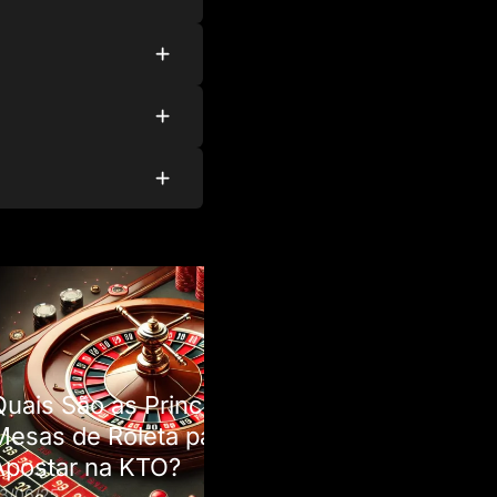
Quais São as Principais
Mesas de Roleta para
Apostar na KTO?
3/06/25