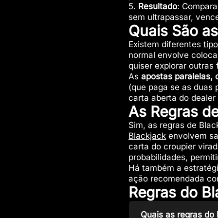
5.
Resultado
: Compara
sem ultrapassar, venc
Quais São as
Existem diferentes
tip
normal envolve colocar
quiser explorar outras
As
apostas paralelas,
(que paga se as duas 
carta aberta do dealer
As Regras de
Sim, as regras de Bla
Blackjack
envolvem sab
carta do croupier vir
probabilidades, permit
Há também a estratégi
ação recomendada com 
Regras do Bl
Quais as regras do 