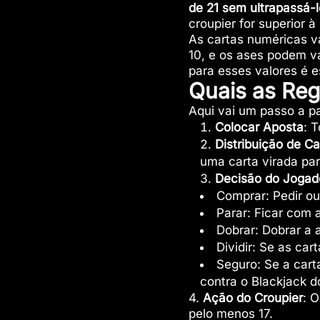
de 21 sem ultrapassá-l
croupier for superior à
As cartas numéricas va
10, e os ases podem v
para esses valores é e
Quais as Reg
Aqui vai um passo a p
Colocar Aposta
: 
Distribuição de Ca
uma carta virada par
Decisão do Jogad
Comprar: Pedir ou
Parar: Ficar com 
Dobrar: Dobrar a 
Dividir: Se as ca
Seguro: Se a cart
contra o Blackjack d
4.
Ação do Croupier
: 
pelo menos 17.