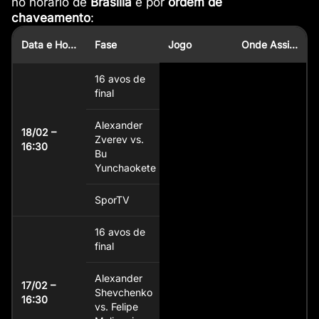
no horário de
Brasília
e por
ordem de
chaveamento
:
Data e Horário (BRT)
Fase
Jogo
Onde Assistir
16 avos de
final
Alexander
18/02 –
Zverev vs.
16:30
Bu
Yunchaokete
SporTV
16 avos de
final
Alexander
17/02 –
Shevchenko
16:30
vs. Felipe