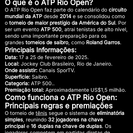
O que é o ATP Rio Open?
O ATP Rio Open faz parte do calendário do
circuito
mundial da ATP
desde
2014
e se consolidou como
o
torneio de maior prestígio da América do Sul
. Por
ser um evento
ATP 500
, atrai tenistas de alto nível,
sendo uma importante preparação para os
grandes
torneios de saibro
, como
Roland Garros
.
Principais Informações:
Data:
17 a 25 de fevereiro de 2025.
Local:
Jockey Club Brasileiro, Rio de Janeiro.
Onde assistir:
Canais SporTV.
Superfície:
Saibro.
Categoria:
ATP 500..
Premiação total:
Aproximadamente US$1,5 milhão.
Como funciona o ATP Rio Open:
Principais regras e premiações
O torneio de
tênis
segue o sistema de
eliminatória
simples
, reunindo
32 jogadores na chave
principal
e
16 duplas na chave de duplas
. Os
jogadores competem em partidas diretas de