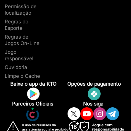
Permissão de
12x
localização
2x
Regras do
Esporte
PIlar
5x
Regras de
branco
Jogos On-Line
15x
Jogo
responsável
2,5x
Ouvidoria
Golfinho
10x
Limpe o Cache
Baixe o app da KTO
Opções de pagamento
25x
10x
Parceiros Oficiais
Nos siga
Poseidon
25x
50x