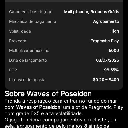
Características do jogo
Multiplicador, Rodadas Grátis
Mecânica de pagamento
Agrupamento
Volatilidade
High
Provedor
Pragmatic Play
Multiplicador máximo
5000
Data de lançamento
03/07/2025
RTP
96.55%
Intervalo de aposta
$0.20 – $400
Sobre Waves of Poseidon
Prenda a respiração para entrar no fundo do mar
com
Waves of Poseidon
: um slot da Pragmatic Play
com grade 6×5 e alta volatilidade.
O jogo funciona com pagamentos em cluster, ou
seja, agrupamento de pelo menos
8 símbolos