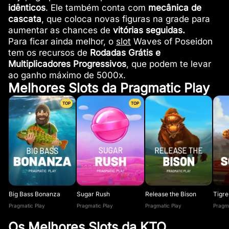
idênticos
. Ele também conta com
mecânica de
cascata
, que coloca novas figuras na grade para
aumentar as chances de
vitórias seguidas.
Para ficar ainda melhor, o
slot
Waves of Poseidon
tem os recursos de
Rodadas Grátis e
Multiplicadores Progressivos
, que podem te levar
ao ganho máximo de 5000x.
Melhores Slots da Pragmatic Play
TOP
TOP
Big Bass Bonanza
Sugar Rush
Release the Bison
Tigre
Pragmatic Play
Pragmatic Play
Pragmatic Play
Pragma
Os Melhores Slots da KTO