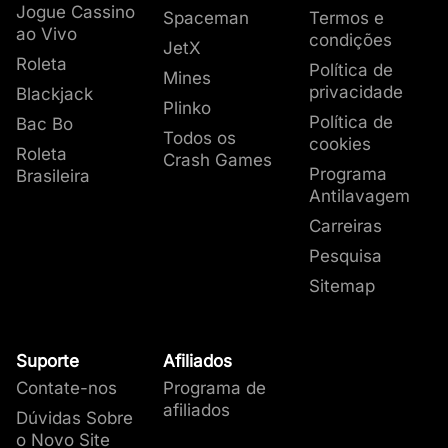
Jogue Cassino
Bônus, sua aposta é dobrada , mas o carretel
Spaceman
Termos e
Q
1x
ao Vivo
de multiplicadores permanece sempre
condições
JetX
desbloqueado durante as rodadas.
Roleta
Política de
5x
Mines
Então, se a sua aposta for de R$1, o preço para
privacidade
Blackjack
Plinko
ativar esta categoria será de R$2.
0,8x
Política de
Bac Bo
Todos os
cookies
Roleta
Crash Games
K
1,2x
Programa
Brasileira
Antilavagem
8x
Carreiras
1x
Pesquisa
Sitemap
A
1,5x
10x
Suporte
Afiliados
1,5x
Contate-nos
Programa de
afiliados
Dúvidas Sobre
Vaso com
2x
o Novo Site
dinheiro