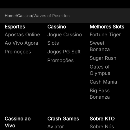
Como funciona o multiplicador em
cascata, uma bolha sobe um nível.
50x). O multiplicador final é aplicado ao ganho
Waves of Poseidon, você pode ativá-las ao
of Poseidon e pressione o botão grande para
Ao se aventurar pelos oceanos em Waves of
É perceptível que
o slot Waves of Poseidon
é
Waves of Poseidon?
total da rodada.
reunir pelo menos
4 símbolos Scatter.
começar a jogar!
Poseidon, você encontra os seguintes
bem chamativo para os jogadores que gostam
Home
/
Cassino
/
Waves of Poseidon
Min Bet:
R$0,20
símbolos e multiplicadores:
de
giros poderosos e multiplicadores
.
Esportes
Max Bet:
R$400
Cassino
Melhores Slots
Posso comprar os giros grátis em
A temática mitológica contribui para a
Símbolos
8 a 9 símbolos
10 a 11 símbolos
12 a 30 símbolos
Compre bônus em Waves of
Waves of Poseidon?
Apostas Online
Jogue Cassino
Fortune Tiger
adrenalina e potência do jogo, o que é uma
Poseidon
marca registrada dos jogos da Pragmatic Play.
Ao Vivo Agora
Slots
Sweet
0,25x
Inclusive, você pode se aventurar com Zeus
Bonanza
Você pode comprar os giros grátis por dois
Qual o multiplicador máximo de
Promoções
Jogos PG Soft
em
Gates of Olympus
! Um jogo com ganho
valores:
Waves of Poseidon?
Sugar Rush
10
0,75x
Promoções
máximo de 5000x, igual a Waves of Poseidon.
100x a aposta:
ativa os giros grátis
Gates of
Se quiser mudar de tema completamente,
normais com
4 a 6 scatters
.
2x
Olympus
você pode jogar o
Home of the Brave
e
500x a aposta:
ativa os super giros grátis,
Cash Mania
experimentar uma temática inspirada nos
com
4 a 6 scatters e multiplicadores que não
0,4x
Estados Unidos.
Big Bass
reiniciam.
Bonanza
Ou aproveite para jogar o
3 Buzzing Wilds
,
Exemplo
J
: se você apostar R$1, pode comprar
0,9x
outro jogo tradicional da Pragmatic Play cheio
os giros grátis normais por R$100, ou os super
de mel e abelhas!
4x
giros grátis por R$500.
Cassino ao
Crash Games
Sobre KTO
Aposta com Maior Chance de Bônus
0,5x
Vivo
Aviator
Sobre Nós
Ao ativar o modo Aposta com Maior Chance de