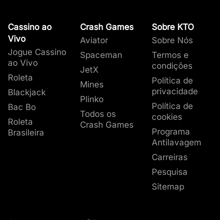
Starlight Princess
: Caso queira mais um jogo
exceto o Scatter. Ele pode ter um valor em
com multiplicadores que se acumulam, mas
dinheiro ou multiplicador, acumulando em um
com uma temática diferentes, Starlight
Cassino ao
Crash Games
Sobre KTO
medidor acima das rodas, concedido no final
Princess pode ser seu jogo ideal.
Vivo
Aviator
Sobre Nós
do Tumble.
Big Bass Splash
: Para você seguir a diversão
Jogue Cassino
Prêmios em dinheiro diretos variam de 0,10X a
Spaceman
Termos e
em mais um jogo de volatilidade alta, Big Bass
ao Vivo
20X a aposta total, somados ao medidor se
condições
JetX
Splash está entre os mais populares entre os
fizerem parte de uma combinação vencedora.
Roleta
Política de
Mines
jogadores de nosso casino online.
Multiplicadores (2X, 3X, 5X ou 10X) multiplicam
privacidade
Blackjack
Egypts Book of Mystery
: Se quiser jogar um
Plinko
o total do medidor se fizerem parte de uma
Política de
Bac Bo
slot de outra provedora, Egypts Book of
combinação vencedora.
Todos os
cookies
Mystery é da popular PG Soft!
Roleta
Giros Grátis:
Crash Games
Programa
Brasileira
Acerte 4 ou mais Símbolos Scatter para ativar
Antilavagem
os Giros Grátis. Dependendo do número de
Carreiras
Scatters (4, 5 ou 6), você pode receber 10, 20
Pesquisa
ou 30 Giros Grátis. Os Símbolos Scatter
também têm pagamentos diretos neste
Sitemap
recurso, e acertar 3 ou mais Scatters durante
os Giros Grátis reativa o recurso, concedendo