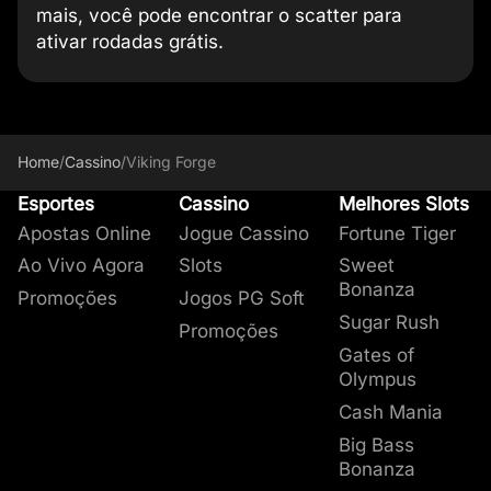
mais, você pode encontrar o scatter para
ativar rodadas grátis.
Recursos de Bônus do Viking
Uma aventura de cassino
Símbolos de Baixo Pagamento:
10, J, Q, K
e A – Combine 12+ para pagamentos de 3X a
Forge
intensa em Viking Forge
8X.
Viking Forge oferece Tumble, Coin Collection,
Viking Forge, da Pragmatic Play, é um slot
Símbolos de Alto Pagamento:
Caneca de
Giros Grátis, Aposta Antecipada e Compra de
emocionante que oferece recursos como o
Home
/
Cassino
/
Viking Forge
cerveja, espada, martelo, viking – Acerte 12+
Bônus para uma experiência de jogo épica.
Tumble e o Símbolo de Sobreposição de
para recompensas de 10X a 100X.
Esportes
Cassino
Melhores Slots
Explore estes recursos e embarque em sua
Moeda. Com gráficos impressionantes e
Símbolo Scatter:
Viking Dourado com
Apostas Online
Jogue Cassino
Fortune Tiger
aventura viking!
música envolvente, o jogo é capaz de cativar a
“Scatter” – Acerte 4, 5 ou 6 para pagamentos
Tumble:
todos os tipos de apostadores. O RTP é
Ao Vivo Agora
Slots
Sweet
de 3X, 5X ou 100X. Ao acertar pelo menos 4
razoável, e o prêmio máximo é de 10.000
Bonanza
À medida que você obtém combinações
Promoções
Jogos PG Soft
scatters em uma só rodada você ativa as
vezes a aposta.
vencedoras, os símbolos desaparecem, dando
Sugar Rush
rodadas gráti.
Promoções
Fique agora com mais 5 indicações de jogos
lugar a novos, e as vitórias continuam a se
Gates of
Multiplicador de Moedas:
Sobreposição de
disponíveis aqui na KTO:
acumular.
Olympus
moeda dourada – Anexa-se aleatoriamente a
Gates of Olympus
: Busca um jogo de
Coin Collection:
dinheiro ou multiplicadores, adicionando às
Cash Mania
jogabilidade semelhante a de Viking Forge, o
Durante o Jogo Base e os Giros Grátis, um
vitórias.
tradicional Gates of Olympus pode ser uma
Big Bass
Símbolo de Sobreposição de Moeda pode se
Bonanza
excelente pedida.
anexar aleatoriamente a qualquer símbolo,