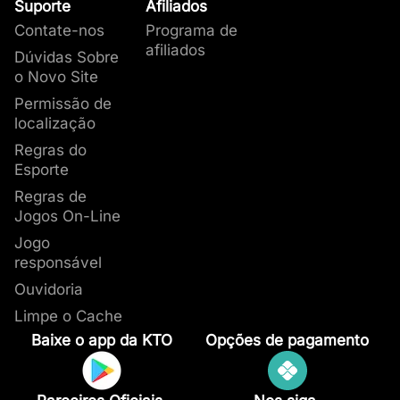
5 Giros Grátis adicionais.
Suporte
Afiliados
Todos os valores dos Símbolos de
Contate-nos
Programa de
Sobreposição de Moeda que contribuem para
afiliados
Dúvidas Sobre
combinações vencedoras são adicionados ao
o Novo Site
medidor acima das roldas durante os Giros
Permissão de
Grátis e permanecem até o final do recurso.
localização
Aposta Antecipada:
Regras do
Por um custo extra de 25% do tamanho da sua
Esporte
aposta, ative o recurso de Aposta Antecipada,
Regras de
dobrando suas chances de acionar Giros
Jogos On-Line
Grátis durante suas rodadas.
Compra de Bônus:
Jogo
responsável
Para experimentar imediatamente o recurso de
Giros Grátis, você pode utilizar a opção de
Ouvidoria
Compra de Bônus, que requer o pagamento de
Limpe o Cache
100X a sua aposta.
Baixe o app da KTO
Opções de pagamento