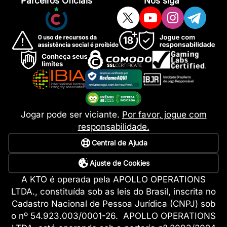
Parceiros Oficiais
Nos siga
Jogar pode ser viciante.
Por favor, jogue com
responsabilidade.
Central de Ajuda
Ajuste de Cookies
A KTO é operada pela APOLLO OPERATIONS
LTDA., constituída sob as leis do Brasil, inscrita no
Cadastro Nacional de Pessoa Jurídica (CNPJ) sob
o nº 54.923.003/0001-26. APOLLO OPERATIONS