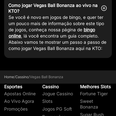
Como jogar Vegas Ball Bonanza ao vivo na
KTO?
Se você é novo em jogos de bingo, e quer ter
um pouco mais de informação sobre este tipo
de jogos, conheça nossa página de
bingo
online
, lá você encontra um guia completo.
Abaixo vamos te mostrar um passo a passo de
como jogar Vegas Ball Bonanza aqui na KTO:
Apostas de Vegas Ball Bonanza
Recursos Especiais de Vegas
Pragmatic Play Live Provedora
FAQ Vegas Ball Bonanza
Conecte-se à sua conta. Caso ainda não
tenha uma,
registre-se
.
Ball Bonanza?
de Vegas Ball Bonanza
Apostar em Vegas Ball Bonanza no
cassino da
O que é o Vegas Ball Bonanza?
Abra o jogo Vegas Ball Bonanza, ajuste os
KTO
é muito simples, você deverá
Sinta-se em um verdadeiro boingo de vegas ao
A Pragmatic Play é uma renomada
valores e compre suas cartelas.
simplesmente ajustar o valor da sua aposta, ou
jogar Vegas Ball Bonanza no cassino da KTO.
desenvolvedora de jogos de cassino online.
Home
/
Cassino
/
Vegas Ball Bonanza
Veja os números serem sorteados e
seja, o quanto quer gastar por cada cartela
Qual o RTP de Vegas Ball Bonanza
Neste jogo, a grande diferença são os vastos
Fundada em 2015, a empresa rapidamente se
marcados automaticamente em sua cartela.
Esportes
escolhida e depois confirmar a sua aposta.
Cassino
Melhores Slots
bônus de bingo oferecidos. Vamos discorrer
estabeleceu como uma das principais
Seus ganhos serão adicionados
Você poderá escolher entre 1 e 9 cartelas por
Apostas Online
Jogue Cassino
Fortune Tiger
um pouco mais sobre cada um deles:
criadoras de jogos de slot.
Qual a aposta mínima em Vegas Ball
automaticamente à sua conta.
rodada, com o valor mínimo sendo de R$0,50 e
Multiplicadores, Bola Wild e Bola Star.
Agora, a empresa postula entre as gigantes
Bonanza?
Ao Vivo Agora
Slots
Sweet
Se achar que jogou o suficiente com
o máximo de R$500 por cartela. Ou seja, a
Multiplicadores de Bônus
também do mercado de cassino ao vivo, com
Bonanza
Promoções
Jogos PG Soft
Vegas Ball Bonanza, faça um saque de seu
aposta mínima de Vegas Ball Bonanza é de
sucessos estrondosos como
Mega
Antes das bolas começarem a ser sorteadas, o
Sugar Rush