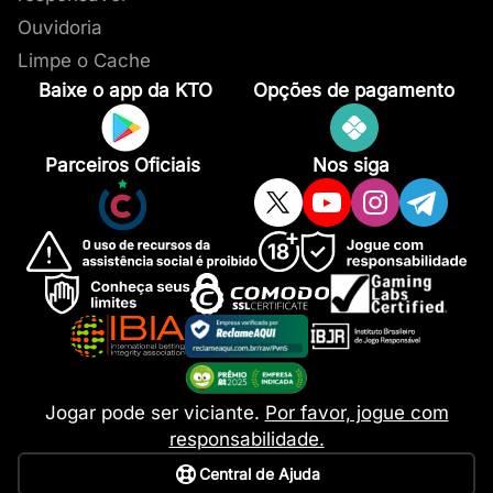
Ouvidoria
Limpe o Cache
Baixe o app da KTO
Opções de pagamento
Parceiros Oficiais
Nos siga
Jogar pode ser viciante.
Por favor, jogue com
responsabilidade.
Central de Ajuda