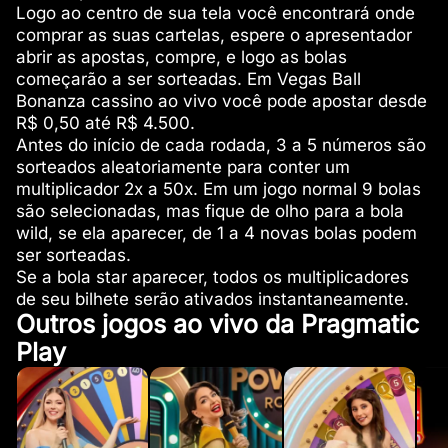
Logo ao centro de sua tela você encontrará onde
comprar as suas cartelas, espere o apresentador
abrir as apostas, compre, e logo as bolas
começarão a ser sorteadas. Em Vegas Ball
Bonanza cassino ao vivo você pode apostar desde
R$ 0,50 até R$ 4.500.
Antes do início de cada rodada, 3 a 5 números são
sorteados aleatoriamente para conter um
multiplicador 2x a 50x. Em um jogo normal 9 bolas
são selecionadas, mas fique de olho para a bola
wild, se ela aparecer, de 1 a 4 novas bolas podem
ser sorteadas.
Se a bola star aparecer, todos os multiplicadores
de seu bilhete serão ativados instantaneamente.
Outros jogos ao vivo da Pragmatic
Play