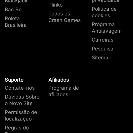
privacidade
Blackjack
Plinko
3x
Política de
Bac Bo
Todos os
cookies
Roleta
Crash Games
Lobo
15x
Programa
Brasileira
Antilavagem
100x
Carreiras
5x
Pesquisa
Urso e
Sitemap
Wild
20x
(Feiticeira)
200x
Suporte
Afiliados
Contate-nos
Programa de
afiliados
Dúvidas Sobre
o Novo Site
Permissão de
localização
Regras do