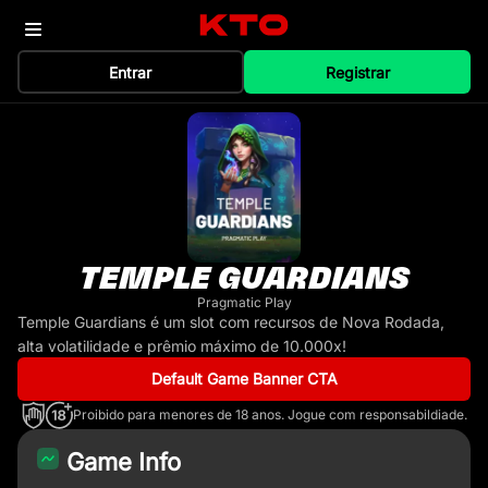
Entrar
Registrar
TEMPLE GUARDIANS
Pragmatic Play
Temple Guardians é um slot com recursos de Nova Rodada,
alta volatilidade e prêmio máximo de 10.000x!
Default Game Banner CTA
Proibido para menores de 18 anos. Jogue com responsabildiade.
Game Info