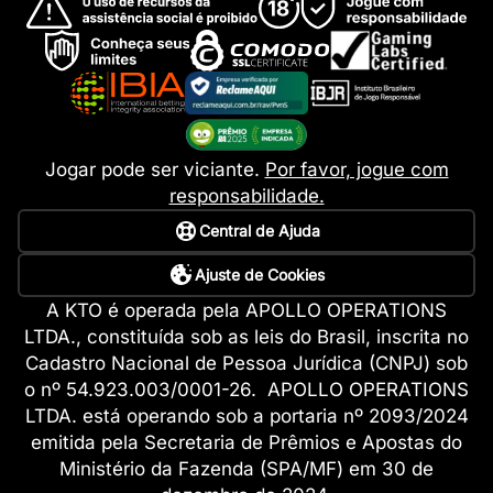
Jogar pode ser viciante.
Por favor, jogue com
responsabilidade.
Central de Ajuda
Ajuste de Cookies
A KTO é operada pela APOLLO OPERATIONS
LTDA., constituída sob as leis do Brasil, inscrita no
Cadastro Nacional de Pessoa Jurídica (CNPJ) sob
o nº 54.923.003/0001-26. APOLLO OPERATIONS
LTDA. está operando sob a portaria nº 2093/2024
emitida pela Secretaria de Prêmios e Apostas do
Ministério da Fazenda (SPA/MF) em 30 de