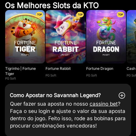
Os Melhores Slots da KTO
TOP
TOP
TOP
Tigrinho | Fortune
Fortune Rabbit
Fortune Dragon
Cash
Tiger
PG Soft
PG Soft
PG Sof
PG Soft
Como Apostar no Savannah Legend?
Quer fazer sua aposta no nosso
cassino bet
?
Faça o seu login e ajuste o valor da sua aposta
dentro do jogo. Feito isso, rode as bobinas para
Compre bônus em Savannah Legend
procurar combinações vencedoras!
Quanto os símbolos pagam no
Recursos do jogo Savannah
Viva uma aventura selvagem
Savannah Legend FAQ
Sabe o recurso de Rodadas Grátis que
Ou seja, se você decidir colocar R$1 na
Aposta Mínima: R$0,20