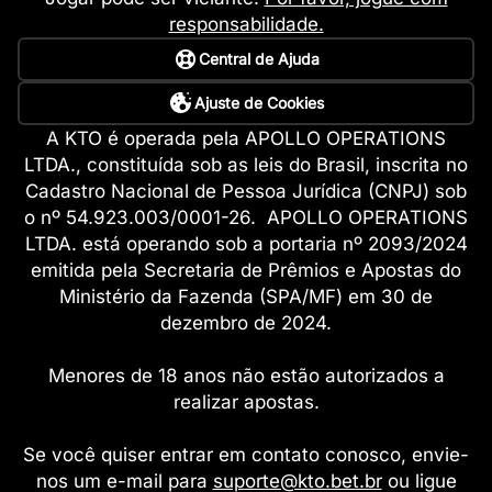
responsabilidade.
Central de Ajuda
Ajuste de Cookies
A KTO é operada pela APOLLO OPERATIONS
LTDA., constituída sob as leis do Brasil, inscrita no
Cadastro Nacional de Pessoa Jurídica (CNPJ) sob
o nº 54.923.003/0001-26. APOLLO OPERATIONS
LTDA. está operando sob a portaria nº 2093/2024
emitida pela Secretaria de Prêmios e Apostas do
Ministério da Fazenda (SPA/MF) em 30 de
dezembro de 2024.
Menores de 18 anos não estão autorizados a
realizar apostas.
Se você quiser entrar em contato conosco, envie-
nos um e-mail para
suporte@kto.bet.br
ou ligue