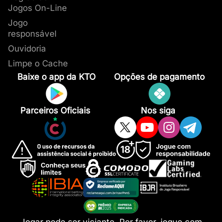
Os valores podem ser
1x, 2x, 3x
;
2x, 3x, 5x
;
3x,
Jogos On-Line
R$1
5x, 12x
;
5x, 10x, 15x
; ou
10x, 15x, 25
x. O menor
Jogo
Símbolos Especiais
multiplicador é coletado e aplicado aos
responsável
ganhos, e o Wild Expansível permanece até
Existem
dois símbolos especiais
em Zombie
Ouvidoria
que todos os multiplicadores sejam coletados.
Outbreak, o
Scatter e o Wild
. Vamos ver mais
Limpe o Cache
sobre eles a seguir.
Baixe o app da KTO
Opções de pagamento
Scatter
: Representado pelo símbolo de
risco biológico escrito scatter, este símbolo
aciona 15 rodadas grátis quando você
Parceiros Oficiais
Nos siga
descobre 3 deles nas bobinas. Scatters
podem aparecer em qualquer lugar neste
jogo.
Wild: Representado pelo símbolo de um
Doutor se transformando em Zumbi, este é o
wild e ele aparece apenas nas bobinas 2 e 4.
Também substitui todos os outros símbolos,
exceto o scatter.
Jogar pode ser viciante.
Por favor, jogue com