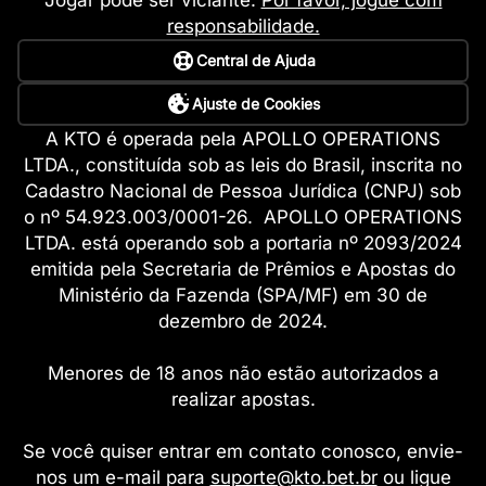
responsabilidade.
Central de Ajuda
Ajuste de Cookies
A KTO é operada pela APOLLO OPERATIONS
LTDA., constituída sob as leis do Brasil, inscrita no
Cadastro Nacional de Pessoa Jurídica (CNPJ) sob
o nº 54.923.003/0001-26. APOLLO OPERATIONS
LTDA. está operando sob a portaria nº 2093/2024
emitida pela Secretaria de Prêmios e Apostas do
Ministério da Fazenda (SPA/MF) em 30 de
dezembro de 2024.
Menores de 18 anos não estão autorizados a
realizar apostas.
Se você quiser entrar em contato conosco, envie-
nos um e-mail para
suporte@kto.bet.br
ou ligue