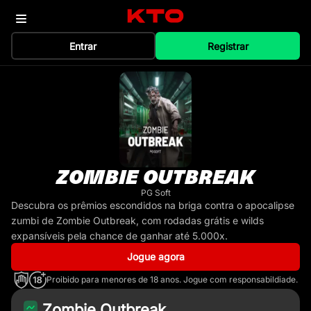
Entrar
Registrar
ZOMBIE OUTBREAK
PG Soft
Descubra os prêmios escondidos na briga contra o apocalipse
zumbi de Zombie Outbreak, com rodadas grátis e wilds
expansíveis pela chance de ganhar até 5.000x.
Jogue agora
Proibido para menores de 18 anos. Jogue com responsabildiade.
Zombie Outbreak