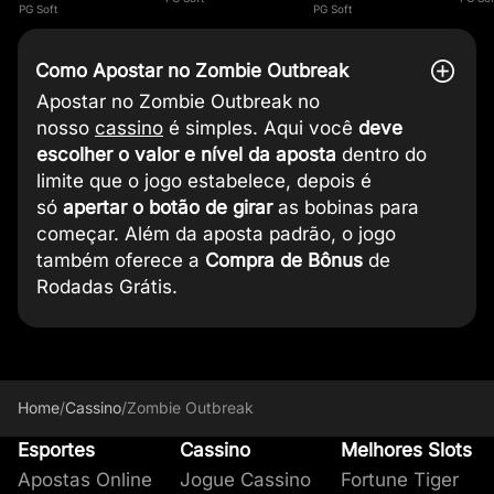
PG Soft
PG Soft
Como Apostar no Zombie Outbreak
Apostar no Zombie Outbreak no
nosso
cassino
é simples. Aqui você
deve
escolher o valor e nível da aposta
dentro do
limite que o jogo estabelece, depois é
só
apertar o botão de girar
as bobinas para
começar. Além da aposta padrão, o jogo
também oferece a
Compra de Bônus
de
Comprar Bônus de Rodadas Grátis
Rodadas Grátis.
Quanto os símbolos pagam no
Recursos do jogo Zombie
Zombie Outbreak FAQ
Sobreviva uma invasão de
Para quem não quer esperar as Rodadas Grátis
Se você
Aposta Mínima:
definir sua aposta a R$0,40
R$0,40
, a aposta
serem ativadas naturalmente pelos Scatters,
para comprar o bônus de Rodadas
Aposta Máxima:
R$200
Zombie Outbreak
Outbreak
prêmios em Zombie Outbreak!
Como funciona o slot Zombie
você pode
Grátis
custará R$30.
acioná-las
Zombie Outbreak
Em Zombie Outbreak
Zombie Outbreak é um slot com um tema de
apresenta 13 símbolos
existem dois principais
, como
Outbreak?
instantaneamente
pagando 75x a sua aposta
cartas de baralho, amostra de sangue, um
recursos
apocalipse zumbi que invade as bobinas com
:
Wilds Expansíveis com
Home
/
Cassino
/
Zombie Outbreak
inicial.
composto medicinal em frasco verde, máscara
Multiplicadores
recursos de queda e wilds que podem se
e
Rodadas Grátis
. Descubra
Esportes
Cassino
Melhores Slots
Como acionar as rodadas grátis em
de proteção contra gases, bolsa de sangue e
mais sobre essas funcionalidades abaixo.
expandir nas bobinas trazendo grandes
Zombie Outbreak?
Rodadas Grátis
Apostas Online
Jogue Cassino
Fortune Tiger
uma cientista, além do Scatter de risco
multiplicadores, além de giros grátis que