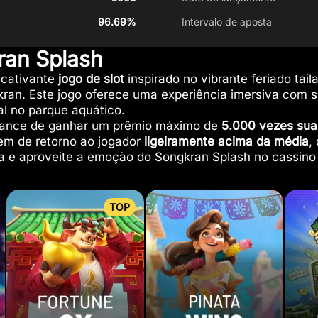
96.69%
Intervalo de aposta
ran Splash
 cativante
jogo de slot
inspirado no vibrante feriado tai
an. Este jogo oferece uma experiência imersiva com 
al no parque aquático.
hance de ganhar um prêmio máximo de
5.000 vezes sua 
em de retorno ao jogador
ligeiramente acima da média
,
va e aproveite a emoção do Songkran Splash no cassino
TOP