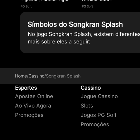
PG Soft
PG Soft
Símbolos do Songkran Splash
No jogo Songkran Splash, existem diferent
mais sobre eles a seguir:
Bônus do Songkran Spla
Songkran Splash – Uma A
Símbolos de Baixo Pagamento:
Os símbo
Símbolos de Alto Pagamento:
Os símbol
Durante o jogo, você pode desfrutar dos se
Mergulhe no divertido jogo Songkran Splash
homem.
símbolos naquela bobina em uma rodada vit
Multiplicadoras e acione giros grátis para o
Símbolo Wild:
O símbolo Wild é represe
chegar a níveis insanos.
O RTP do Songkran Splash é de 96,69%, se
Home
/
Cassino
/
Songkran Splash
Símbolo Scatter:
O símbolo scatter apre
Bobinas Multiplicadoras
96,81%
Esportes
Cassino
Busca mais um jogo com jogabilidade seme
Durante o jogo base, os multiplicadores aci
Apostas Online
Jogue Cassino
Se quer um jogo com uma funcionalidade dife
combinação vencedora inclui símbolos nesse
Quer variar e jogar um jogo de volatilidade
Ao Vivo Agora
Slots
várias Bobinas Multiplicadoras fizerem par
Rodadas Grátis
Promoções
Jogos PG Soft
Promoções
Antes da rodada de bônus, os multiplicadore
esses carretéis pela primeira vez, ela
ativa 
símbolos nas combinações vencedoras.