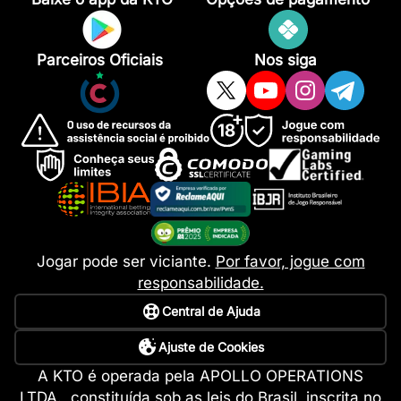
nas bobinas, quebram os porquinhos
correspondentes e acionam seus bônus. Veja
Parceiros Oficiais
Nos siga
mais sobre eles abaixo.
Wild
: Representado pelo porquinho
dourado escrito wild, ele substitui todos os
outros símbolos do jogo, exceto pelo scatter
e os símbolos de Moeda.
Scatter:
Representado pelo martelo, você
ativa as rodadas grátis, dos jogos bônus das
moedas coloridas, ao revelar 3 scatters nas
bobinas. Este símbolo não aparece nos giros
grátis.
Jogar pode ser viciante.
Por favor, jogue com
Símbolo de Moeda Vermelha
: Este bônus
responsabilidade.
leva você a uma grade de porquinhos
Central de Ajuda
dourados, onde você escolhe até revelar três
prêmios cashpot.
Ajuste de Cookies
Símbolo de Moeda Azul
: Este bônus
A KTO é operada pela APOLLO OPERATIONS
concede uma rodada na Roda de Prêmios,
LTDA., constituída sob as leis do Brasil, inscrita no