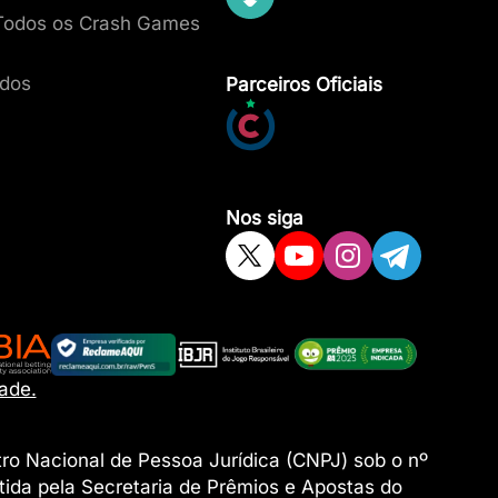
Todos os Crash Games
ados
Parceiros Oficiais
Nos siga
ade.
ro Nacional de Pessoa Jurídica (CNPJ) sob o nº
da pela Secretaria de Prêmios e Apostas do