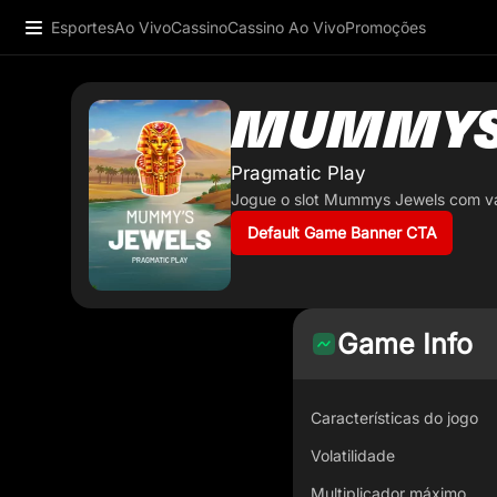
Esportes
Ao Vivo
Cassino
Cassino Ao Vivo
Promoções
MUMMYS
Pragmatic Play
Jogue o slot Mummys Jewels com vár
Default Game Banner CTA
Game Info
Características do jogo
Volatilidade
Multiplicador máximo