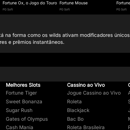
Fortune Ox, o Jogo do Touro
Fortune Mouse
Fortun
PG Soft
PG Soft
PG Soft
tá na forma como os wilds ativam modificadores único
los
lds
ores e prêmios instantâneos.
els
els
ar um dos recursos abaixo:
é ativada com prêmios melhorados.
giros extras
icado a todos os valores coletados. A rodada não pode s
. A 1ª bobina fica com Coleta fixa e as d
nteiros extras na Roda da Fortuna.
ewels no
 cheia de recursos, como wilds com poderes especiais
cassino
da KTO? Defina o valor da sua aposta u
 de Respins.
ewels?
quem gosta de uma experiência mais dinâmica com pote
 uma sugestão é o
Plushie Wins
, também da Pragmatic P
ewels
estão os símbolos especiais de Wilds, Dinheiro e 
Melhores Slots
Cassino ao Vivo
em todos os símbolos, exceto Money e Collect. Cada um 
Fortune Tiger
Jogue Cassino ao Vivo
ing Bonus Round
conta com a mecânica de coleta de sím
om prêmios de 10x até 1500x, ou jackpots Mini (12x), M
ls?
ush 1000
, com multiplicadores e chances de ganho máx
Sweet Bonanza
Roleta
os Símbolos de Dinheiro.
Sugar Rush
Blackjack
Gates of Olympus
Bac Bo
Cash Mania
Roleta Brasileira