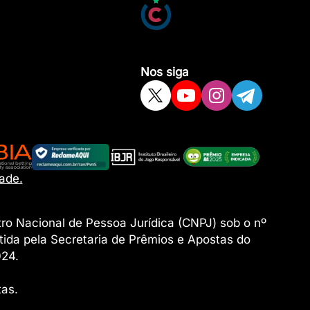
Nos siga
ade.
ro Nacional de Pessoa Jurídica (CNPJ) sob o nº
da pela Secretaria de Prêmios e Apostas do
024.
tas.