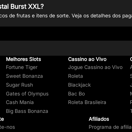
tal Burst XXL?
tal Burst XXL
ystal Burst XXL
cos de frutas e itens de sorte. Veja os detalhes dos pa
jogos de slot que você pode jogar com dinheiro real no 
 limões e laranjas, oferecendo pagamentos máximos de 
ande para cobrir todo o rolo e ativa até 3 respins.
ventura no Egito antigo, desvende mistérios e grande
, Crystal Burst XXL oferece vários recursos que enrique
lões, oferecendo até 0.75x a aposta. Sinos e Sete da 
para aumentar seus ganhos após uma vitória ou adivinh
o clássico entre os jogos de slots online. Ele traz um 
dos os símbolos, expandindo-se para cobrir os rolos e at
Melhores Slots
Cassino ao Vivo
Fortune Tiger
Jogue Cassino ao Vivo
Sweet Bonanza
Roleta
Sugar Rush
Blackjack
Gates of Olympus
Bac Bo
Cash Mania
Roleta Brasileira
Big Bass Bonanza
te
Afiliados
te-nos
Programa de afili