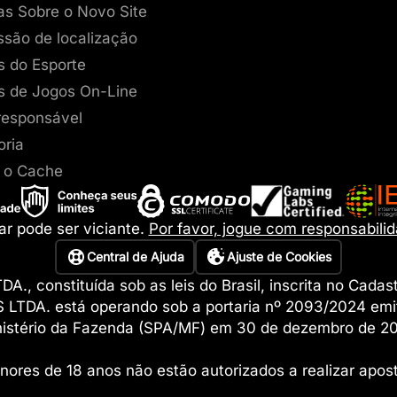
as Sobre o Novo Site
ssão de localização
s do Esporte
s de Jogos On-Line
responsável
oria
 o Cache
ar pode ser viciante.
Por favor, jogue com responsabilid
Central de Ajuda
Ajuste de Cookies
 constituída sob as leis do Brasil, inscrita no Cadast
A. está operando sob a portaria nº 2093/2024 emiti
istério da Fazenda (SPA/MF) em 30 de dezembro de 2
ores de 18 anos não estão autorizados a realizar apos