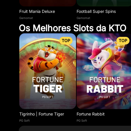
Fruit Mania Deluxe
Football Super Spins
Gamomat
Gamomat
Os Melhores Slots da KTO
TOP
TOP
Tigrinho | Fortune Tiger
Fortune Rabbit
PG Soft
PG Soft