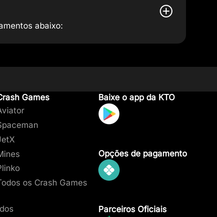
gamentos abaixo:
nosso cassino online. Outros jogos similares
até 0.25x a aposta.
s prêmios nas bobinas de Ramses Book.
cem a experiência de jogo:
Sorte pagam até 5.00x a aposta.
e a cor da próxima carta para dobrar seus
tema semelhante ao de Crystal Burst.
ivando respins.
Crash Games
Baixe o app da KTO
Aviator
Spaceman
JetX
Opções de pagamento
Mines
Plinko
Todos os Crash Games
ados
Parceiros Oficiais