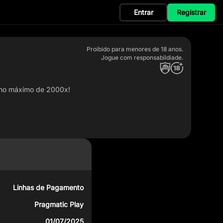
Entrar
Registrar
Proibido para menores de 18 anos.
Jogue com responsabildiade.
anho máximo de 2000x!
Linhas de Pagamento
Pragmatic Play
01/07/2025