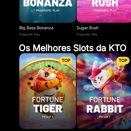
Big Bass Bonanza
Sugar Rush
Pragmatic Play
Pragmatic Play
Os Melhores Slots da KTO
TOP
TOP