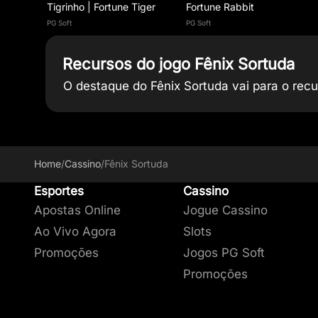
Tigrinho | Fortune Tiger
Fortune Rabbit
PG Soft
PG Soft
Recursos do jogo Fênix Sortuda
Rodadas Grátis Fênix Sortuda
O destaque do Fênix Sortuda vai para o rec
Apostas em Fênix Sortud
Quanto os símbolos paga
Veredito de Fênix Sortud
Fênix Sortuda FAQ
Toda vez que você encontrar um símbolo w
Quando isso acontece, você ganha
Os giros podem ser renovados se você encon
10 giros
subsequente.
Quer fazer a sua
Na tabela abaixo, você pode conferir todos 
Fênix Sortuda
pega toda a misticidade do ani
bet
em Fênix Sortuda? Escol
O Fênix Sortuda tem giros grátis?
começar a jogar!
premiados é ambientada com uma trilha sono
Símbolos
Min Bet: R$0,10
O jogo em si repete recursos da série dos S
Home
/
Cassino
/
Fênix Sortuda
Max Bet: R$400
aventura!
Onde jogar Fênix Sortuda?
Q
Esportes
Cassino
Se quiser se divertir com outro animal da 
Apostas Online
Jogue Cassino
Ou você também pode experimentar o
Maca
Qual é o RTP de Fênix Sortuda?
K
Aproveite para conhecer o clássico
Sugar R
Ao Vivo Agora
Slots
Promoções
Jogos PG Soft
A
Promoções
Leque