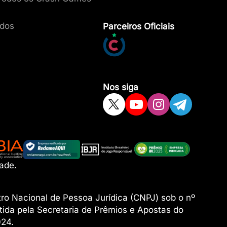
ados
Parceiros Oficiais
Nos siga
ade.
ro Nacional de Pessoa Jurídica (CNPJ) sob o nº
da pela Secretaria de Prêmios e Apostas do
024.