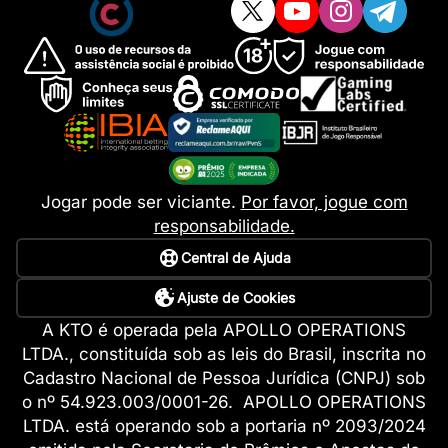
Jogar pode ser viciante.
Por favor, jogue com
responsabilidade.
Central de Ajuda
Ajuste de Cookies
A KTO é operada pela APOLLO OPERATIONS
LTDA., constituída sob as leis do Brasil, inscrita no
Cadastro Nacional de Pessoa Jurídica (CNPJ) sob
o nº 54.923.003/0001-26. APOLLO OPERATIONS
LTDA. está operando sob a portaria nº 2093/2024