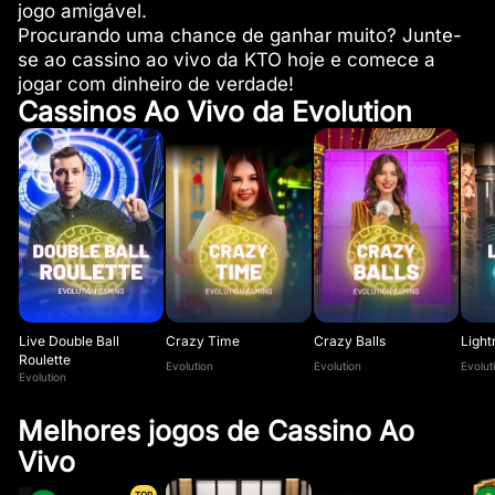
jogo amigável.
Procurando uma chance de ganhar muito? Junte-
se ao cassino ao vivo da KTO hoje e comece a
jogar com dinheiro de verdade!
Cassinos Ao Vivo da Evolution
Crazy Time
Crazy Balls
Live Double Ball
Light
Roulette
Evolution
Evolution
Evolut
Evolution
Melhores jogos de Cassino Ao
Vivo
TOP