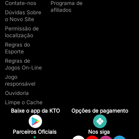
Contate-nos
Programa de
afiliados
Dúvidas Sobre
o Novo Site
Permissão de
localização
Regras do
Esporte
Regras de
Jogos On-Line
Jogo
responsável
Ouvidoria
Limpe o Cache
Baixe o app da KTO
Opções de pagamento
Parceiros Oficiais
Nos siga