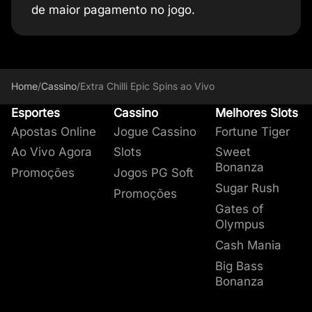
de maior pagamento no jogo.
Jogo Base Extra Chilli Epic
Rodadas Bônus Extra Chilli Epic
Spins
Spins
Durante cada giro do jogo base, os rolos
O jogo de slot Extra Chilli Epic Spins Live
primário e secundário giram e param para
oferece recursos de bônus, como Free Spins,
Home
/
Cassino
/
Extra Chilli Epic Spins ao Vivo
exibir o resultado. Uma caixa, potencialmente
Gamble Wheels e até mesmo uma Piñata para
Esportes
Cassino
Melhores Slots
contendo um multiplicador aleatório (variando
multiplicadores potencialmente maiores. Saiba
Apostas Online
Jogue Cassino
Fortune Tiger
de 1x a 5x) ou uma letra H, O ou T, é quebrada
mais e tente a sua sorte!
Rodadas Grátis
no meio do giro. Para acionar as fases Free
Ao Vivo Agora
Slots
Sweet
Spins e Gamble Wheels, os jogadores devem
Bonanza
Reúna as letras H, O e T no Jogo Base para
Promoções
Jogos PG Soft
formar a palavra ‘HOT’ coletando todas as três
receber 8 rodadas grátis. Esmagar uma caixa
Sugar Rush
Promoções
letras. As combinações vencedoras resultam
ou Piñata pode revelar multiplicadores
Gates of
em reações de símbolos com novos símbolos
adicionais ou reativar 8 rodadas grátis. Os
Olympus
aparecendo na tela. Todas as combinações
multiplicadores do jogo base são transportados
Cash Mania
vencedoras são somadas para uma vitória
e acumulados nas rodadas grátis. Você deve
potencial.
Big Bass
reunir pelo menos três símbolos
Bonanza
correspondentes para vencer.
As Rodas de Jogo