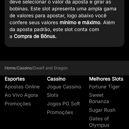
deve selecionar o valor da aposta e girar as
bobinas. Este slot apresenta uma ampla gama
de valores para apostar, logo abaixo você
confere seus valores
mínimo e máximo
. Além
da aposta padrão, este slot conta com
Comprar Bônus de Rodadas Grátis
a
Compra de Bônus.
Quanto os símbolos pagam no
Símbolos Especiais
Recursos do jogo Dwarf and
Uma em Dwarf and Dragon!
Dwarf and Dragon FAQ
Para quem não quer esperar as Rodadas Grátis
Se você
definir sua aposta a R$1
, a aposta
serem ativadas naturalmente pelos Scatters,
para comprar o bônus
custará R$100
.
Dwarf and Dragon
Dragon
Existem
Dwarf and Dragon é um jogo de slot com um
dois tipos de símbolos especiais
em
Como funciona o Dwarf and Dragon
você pode comprar o bônus instantaneamente.
Dwarf and Dragon, o
tema de anões mineradores que exploram uma
Scatter
e o
Wild
.
O valor dos símbolos em Dwarf and Dragon
Dwarf and Dragon
traz dois grandes recursos
,
slot?
Essa opção
tem um custo de 100x a sua
caverna por tesouros guardados por um
Scatters
: Representado pelo olho
depende da quantidade dos símbolos iguais em
as
Rodadas Grátis e os Wilds com
Home
/
Cassino
/
Dwarf and Dragon
aposta
total.
dragão. Gire essas bobinas para descobrir
vermelho do dragão com a palavra bônus.
suas linhas pagantes, aqui são
Multiplicadores
. Descubra abaixo como ativar
3 no mínimo e 5
Esportes
rodadas wilds com multiplicadores, giros grátis
Este símbolo pode aparecer em todas as
Cassino
Melhores Slots
Como ativar as Rodadas Grátis em
no máximo
esses bônus e como ele funciona.
.
e mais.
bobinas e também aciona as rodadas grátis
Dwarf and Dragon?
Apostas Online
Jogue Cassino
Fortune Tiger
Rodadas Grátis
Dwarf and Dragon
apresenta 11 símbolos
, como
O
ao revelar 3 iguais.
destaque do jogo são os símbolos
gemas de cores e valores diferentes, mapa
No slot Dwarf & Dragon,
o recurso de rodadas
Ao Vivo Agora
Slots
Sweet
divididos
Wild
: Representado por um ovo dourado
que podem duplicar seus ganhos ao
com bússola, picareta, dinamite, lanterna, além
Bonanza
grátis é ativado ao obter 3 ou mais símbolos
Qual o multiplicador máximo em
Promoções
Jogos PG Soft
aparecerem nas bobinas. Não deixe de jogar
de dragão escrito Wild, ele pode aparecer em
do Wild de ovo de dragão e do Scatter de olho
Scatter
. Você ganha 10, 15 ou 25 rodadas
Dwarf and Dragon?
Sugar Rush
Promoções
no
todas as bobinas. Ele substitui todos os
KTO Cassino
. Abaixo vão algumas
do dragão.
grátis ao obter 3, 4 ou 5 símbolos Scatter,
Gates of
sugestões de outros jogos no nosso cassino:
símbolos, exceto pelo scatter. O Wild também
Este jogo conta com
símbolos divididos
, isto
respectivamente. Durante as rodadas grátis,
é
Olympus
Assim como Dwarf and Dragon,
pode aparecer como símbolo dividido,
Dragon
é,
eles pagam 2x a aposta
quando aparecem