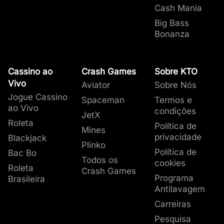
possível reativar o recurso ao obter 2 ou mais
Cash Mania
Hatch
aumentando as chances de altos
é um jogo que conta com dragões e
nas bobinas. Na tabela abaixo você confere os
símbolos Scatter
, concedendo rodadas
muitos tesouros a serem revelados pelas
pagamentos.
pagamentos baseados em uma
aposta de R$1.
Big Bass
adicionais.
bobinas.
Bonanza
Símbolos
3 símbolos
4 símbolos
5 símbolos
Diferente de Dwarf and Dragon,
Pinata
Wins
traz chances de vitória máxima de até
R$0,10
5.000x a sua aposta, além de se passar em
Cassino ao
Crash Games
Sobre KTO
um evento mexicano de quebra da pinhata.
Vivo
Gema
Aviator
Sobre Nós
R$0,50
Se você está à procura de um jogo com um
Verde
Jogue Cassino
Spaceman
Termos e
tema completamente diferente de Dwarf and
ao Vivo
condições
R$1,25
JetX
Dragon, experimente o
Hook Up Fishing Wars
,
Roleta
Política de
o jogo do peixe, para coletar possíveis prêmios
Mines
R$0,15
privacidade
Blackjack
direto dos animais marinhos.
Wild com Multiplicadores
Plinko
Gema
Política de
Bac Bo
R$0,75
Os Wilds podem vir com multiplicadores de 2x,
Todos os
Azul
cookies
Roleta
3x, 5x ou 10x
, aplicados às vitórias em que
Crash Games
Programa
Brasileira
R$1,50
participam. Se houver múltiplos Wilds com
Antilavagem
multiplicadores na mesma combinação
R$0,25
Carreiras
vencedora, os valores são somados antes de
serem aplicados ao prêmio final.
Pesquisa
Gema
R$1