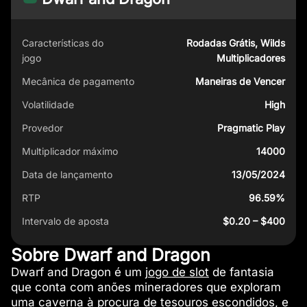
Características do
Rodadas Grátis, Wilds
jogo
Multiplicadores
Mecânica de pagamento
Maneiras de Vencer
Volatilidade
High
Provedor
Pragmatic Play
Multiplicador máximo
14000
Data de lançamento
13/05/2024
RTP
96.59%
Intervalo de aposta
$0.20 – $400
Sobre Dwarf and Dragon
Dwarf and Dragon é um
jogo de slot
de fantasia
que conta com anões mineradores que exploram
uma caverna à procura de tesouros escondidos, e