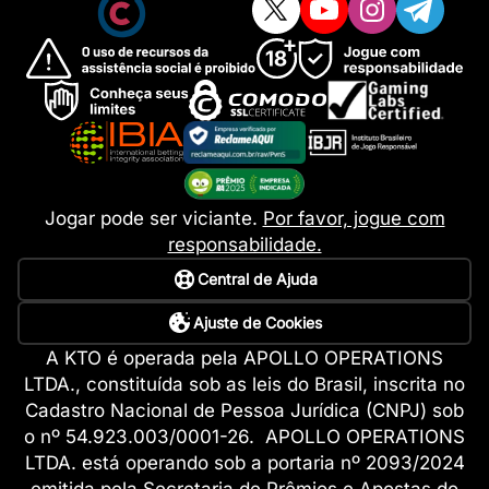
Jogar pode ser viciante.
Por favor, jogue com
responsabilidade.
Central de Ajuda
Ajuste de Cookies
A KTO é operada pela APOLLO OPERATIONS
LTDA., constituída sob as leis do Brasil, inscrita no
Cadastro Nacional de Pessoa Jurídica (CNPJ) sob
o nº 54.923.003/0001-26. APOLLO OPERATIONS
LTDA. está operando sob a portaria nº 2093/2024
emitida pela Secretaria de Prêmios e Apostas do