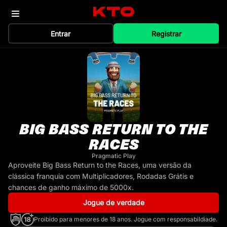
Entrar
Registrar
BIG BASS RETURN TO THE
RACES
Pragmatic Play
Aproveite Big Bass Return to the Races, uma versão da
clássica franquia com Multiplicadores, Rodadas Grátis e
chances de ganho máximo de 5000x.
Jogue de verdade
Proibido para menores de 18 anos. Jogue com responsabildiade.