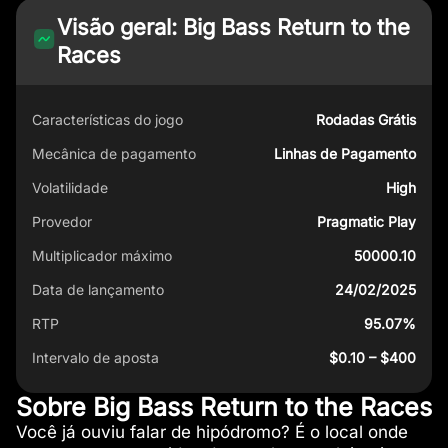
Visão geral: Big Bass Return to the
Races
Características do jogo
Rodadas Grátis
Mecânica de pagamento
Linhas de Pagamento
Volatilidade
High
Provedor
Pragmatic Play
Multiplicador máximo
50000.10
Data de lançamento
24/02/2025
RTP
95.07%
Intervalo de aposta
$0.10 – $400
Sobre Big Bass Return to the Races
Você já ouviu falar de hipódromo? É o local onde