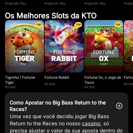
Pragmatic Play
Pragmatic Play
Pragmatic Play
Pragma
Os Melhores Slots da KTO
TOP
TOP
TOP
Tigrinho | Fortune
Fortune Rabbit
Fortune Ox, o Jogo do
Fort
Tiger
Touro
PG Soft
PG Sof
PG Soft
PG Soft
Como Apostar no Big Bass Return to the
Races?
Uma vez que você decidiu jogar Big Bass
Return to the Races no nosso
cassino
, só
precisa ajustar o valor da sua aposta dentro do