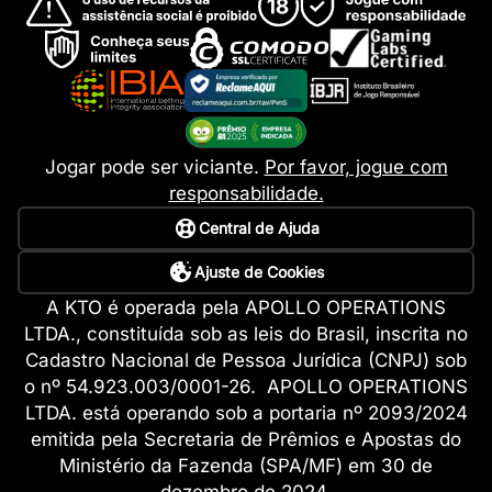
Jogar pode ser viciante.
Por favor, jogue com
responsabilidade.
Central de Ajuda
Ajuste de Cookies
A KTO é operada pela APOLLO OPERATIONS
LTDA., constituída sob as leis do Brasil, inscrita no
Cadastro Nacional de Pessoa Jurídica (CNPJ) sob
o nº 54.923.003/0001-26. APOLLO OPERATIONS
LTDA. está operando sob a portaria nº 2093/2024
emitida pela Secretaria de Prêmios e Apostas do
Ministério da Fazenda (SPA/MF) em 30 de
dezembro de 2024.