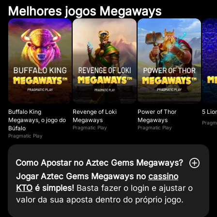
Melhores jogos Megaways
Buffalo King
Revenge of Loki
Power of Thor
5 Li
Megaways, o jogo do
Megaways
Megaways
Pragma
Búfalo
Pragmatic Play
Pragmatic Play
Pragmatic Play
Como Apostar no Aztec Gems Megaways?
Jogar Aztec Gems Megaways no
cassino
KTO
é simples!
Basta fazer o login e ajustar o
valor da sua aposta dentro do próprio jogo.
Quanto os símbolos pagam no
Recursos do jogo em Aztec
Depois, só precisa pressionar o botão grande