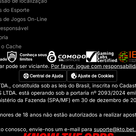
40
R$0,80
ssão de localização
s do Esporte
R$2
s de Jogos On-Line
responsável
não é mesmo? Isso também se reflete nas
4 categorias de
oria
 Jackpot. Confira:
 o Cache
que substitui outros símbolos na grade do jogo, com ex
das Grátis.
rodadas grátis, você pode encontrar símbolos de trevo
ar pode ser viciante.
Por favor, jogue com responsabilid
alor em dinheiro que pode variar entre 2x a 160x a sua
Central de Ajuda
Ajuste de Cookies
s Wilds em posições aleatórias.
 constituída sob as leis do Brasil, inscrita no Cadast
m uma cadeia de ligação, ativam as Rodadas Grátis e a
A. está operando sob a portaria nº 2093/2024 emiti
quando são combinados, sendo o Minor (20x), Major (1
istério da Fazenda (SPA/MF) em 30 de dezembro de 2
s
, que podem ser concedidos em qualquer momento dur
ores de 18 anos não estão autorizados a realizar apos
esde
valores em dinheiro até multiplicadores
que são apl
to conosco, envie-nos um e-mail para
suporte@kto.bet.