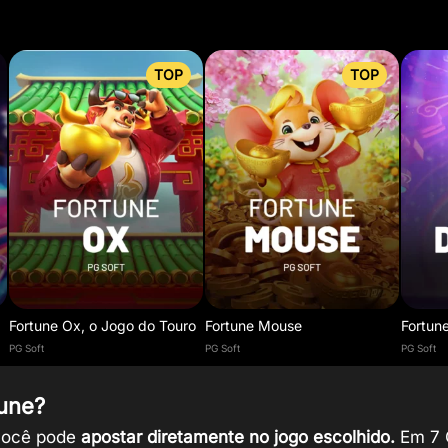
TOP
TOP
Fortune Ox, o Jogo do Touro
Fortune Mouse
Fortun
PG Soft
PG Soft
PG Soft
tune?
ocê pode
apostar diretamente no jogo escolhido.
Em 7 