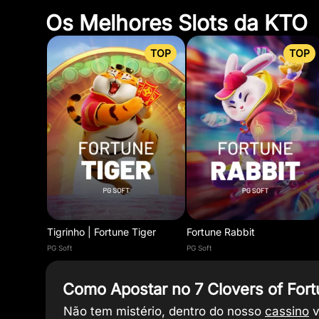
Os Melhores Slots da KTO
TOP
TOP
Tigrinho | Fortune Tiger
Fortune Rabbit
PG Soft
PG Soft
Como Apostar no 7 Clovers of For
Não tem mistério, dentro do nosso
cassino
v