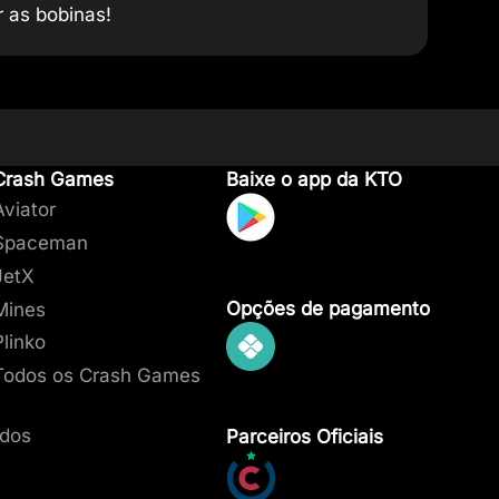
r as bobinas!
00.
valor equivalente a 100x a aposta atual, você
ct, Rodadas Grátis e Prêmios aleatórios.
nnect & Collect e Prêmios aleatórios! O slot
ta, como trevos, ferraduras e moedas.
1.
ches Hold & Win
e aproveite chances de
entre
0,4x a 50x a aposta total.
5 símbolos
Crash Games
Baixe o app da KTO
e Rodadas Grátis e mais!
tes, da esquerda para a direita, ligados
Aviator
ual 7 Clovers of Fortune.
R$0,40
oween 2
, com alta volatilidade e vitória
Spaceman
JetX
Trevo
específico.
R$0,60
Opções de pagamento
Mines
ca.
R$0,80
Plinko
Todos os Crash Games
R$1
ados
Parceiros Oficiais
R$1