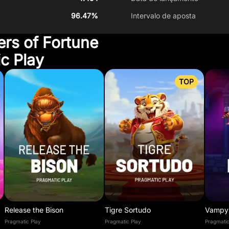
96.47%
Intervalo de aposta
ers of Fortune
c Play
TOP
Release the Bison
Tigre Sortudo
Vampy 
Pragmatic Play
Pragmatic Play
Pragmatic