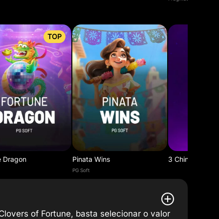
TOP
e Dragon
Pinata Wins
3 China Pots
PG Soft
Clovers of Fortune, basta selecionar o valor